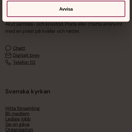
Avvisa
Jourhavande präst
Akut samtals- och krisstöd. Prata eller chatta anonymt
med en präst på kvällar och nätter.
Chatt
Digitalt brev
Telefon 112
Svenska kyrkan
Hitta församling
Bli medlem
Lediga jobb
Ge en gåva
Organisation