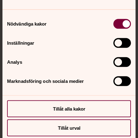
Tillbaka till toppen
Tillbaka till innehållet
Samtyckesval
Nödvändiga kakor
Kontakt
Inställningar
Kalender
Analys
Hitta snabbt
Marknadsföring och sociala medier
Sociala kanaler
Tillåt alla kakor
Tillåt urval