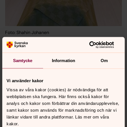
Foto: Shahin Johanen
Bårtäcke Landvetter kyrka
Samtycke
Information
Om
Senast ändrad 14 april 2021
Synpunkter eller frågor på sidans
innehåll?
Vi använder kakor
landvetter-harryda.forsamling@svenskakyrkan.se
Vissa av våra kakor (cookies) är nödvändiga för att
webbplatsen ska fungera. Här finns också kakor för
Dela
analys och kakor som förbättrar din användarupplevelse,
samt kakor som används för marknadsföring och när vi
länkar vidare till andra plattformar. Läs mer om våra
kakor.