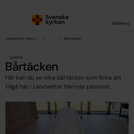
Till innehållet
Till undermeny
Sök
Meny
Landvetter-Härryda pastorat
...
Bårtäcken
Lyssna
Bårtäcken
Här kan du se vilka bårtäcken som finns att
tillgå här i Landvetter Härryda pastorat.