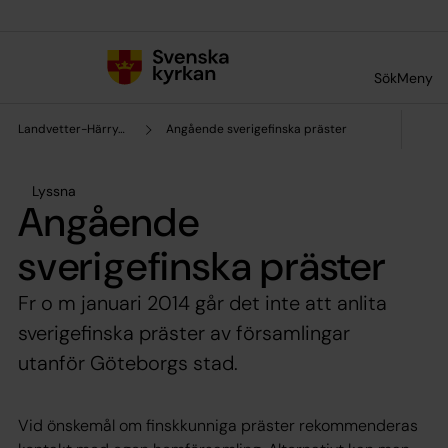
Till innehållet
Till undermeny
Sök
Meny
Landvetter-Härryda pastorat
Angående sverigefinska präster
Lyssna
Angående
sverigefinska präster
Fr o m januari 2014 går det inte att anlita
sverigefinska präster av församlingar
utanför Göteborgs stad.
Vid önskemål om finskkunniga präster rekommenderas