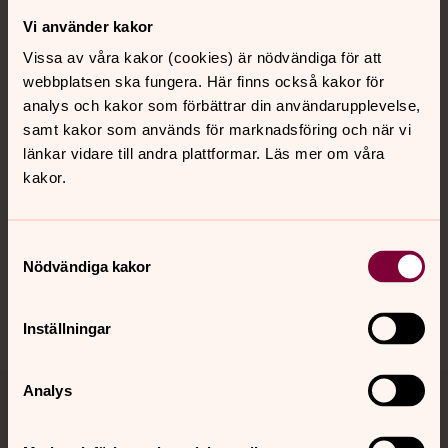
Vi använder kakor
Kontakt
Vissa av våra kakor (cookies) är nödvändiga för att
webbplatsen ska fungera. Här finns också kakor för
analys och kakor som förbättrar din användarupplevelse,
Kalender
samt kakor som används för marknadsföring och när vi
länkar vidare till andra plattformar. Läs mer om våra
kakor.
Hitta snabbt
Samtyckesval
Sociala kanaler
Nödvändiga kakor
Inställningar
Analys
Jourhavande präst