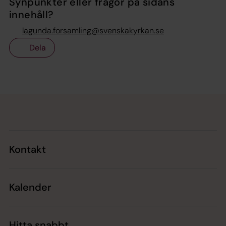
Synpunkter eller frågor på sidans
innehåll?
lagunda.forsamling@svenskakyrkan.se
Dela
Tillbaka till toppen
Tillbaka till innehållet
Kontakt
Kalender
Hitta snabbt