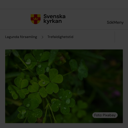
Till innehållet
Till undermeny
Sök
Meny
Lagunda församling
Trefaldighetstid