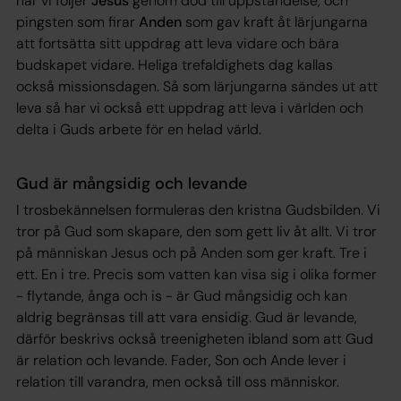
när vi följer
Jesus
genom död till uppståndelse, och
pingsten som firar
Anden
som gav kraft åt lärjungarna
att fortsätta sitt uppdrag att leva vidare och bära
budskapet vidare. Heliga trefaldighets dag kallas
också missionsdagen. Så som lärjungarna sändes ut att
leva så har vi också ett uppdrag att leva i världen och
delta i Guds arbete för en helad värld.
Gud är mångsidig och levande
I trosbekännelsen formuleras den kristna Gudsbilden. Vi
tror på Gud som skapare, den som gett liv åt allt. Vi tror
på människan Jesus och på Anden som ger kraft. Tre i
ett. En i tre. Precis som vatten kan visa sig i olika former
- flytande, ånga och is - är Gud mångsidig och kan
aldrig begränsas till att vara ensidig. Gud är levande,
därför beskrivs också treenigheten ibland som att Gud
är relation och levande. Fader, Son och Ande lever i
relation till varandra, men också till oss människor.