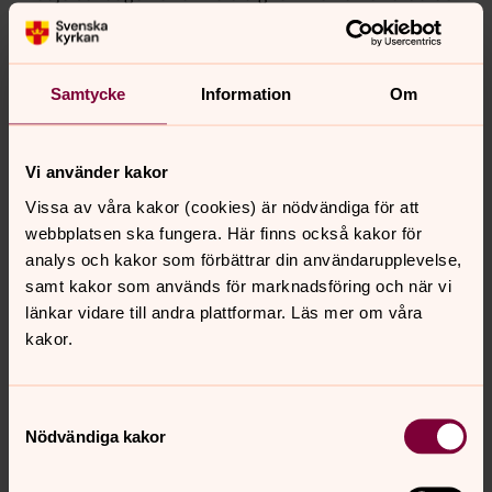
återfunnen
.
Fjärde söndagen efter trefaldighet - tema
Att inte
döma
.
Samtycke
Information
Om
Apostladagen
Sjätte söndagen efter trefaldighet - tema
Efterföljelse
.
Vi använder kakor
Kristi Förklarings dag
Vissa av våra kakor (cookies) är nödvändiga för att
webbplatsen ska fungera. Här finns också kakor för
Åttonde söndagen efter trefaldighet - tema
Andlig
analys och kakor som förbättrar din användarupplevelse,
klarsyn
.
samt kakor som används för marknadsföring och när vi
Nionde söndagen efter trefaldighet - tema
Goda
länkar vidare till andra plattformar. Läs mer om våra
förvaltare
.
kakor.
Tionde söndagen efter trefaldighet - tema
Nådens
gåvor
.
Samtyckesval
Nödvändiga kakor
Elfte söndagen efter trefaldighet - tema
Tro och liv
.
Tolfte söndagen efter trefaldighet - tema
Friheten i