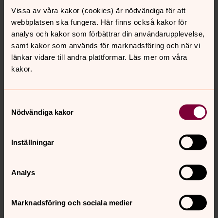
varje söndag kl. 10.00.
Vissa av våra kakor (cookies) är nödvändiga för att
Hela året går det givetvis bra att boka dop, vigsel eller
webbplatsen ska fungera. Här finns också kakor för
begravning i kyrkan. När en förrättning har bokats ser vi
analys och kakor som förbättrar din användarupplevelse,
också till att värmen är igång.
samt kakor som används för marknadsföring och när vi
länkar vidare till andra plattformar. Läs mer om våra
Vill du besöka kyrkan är du mycket välkommen att ta
kakor.
kontakt med församlingens expedition (tel.nr: 0171-46
00 70, epost:
lagunda.forsamling@svenskakyrkan.se)
för att få få kontakt med någon som kan visa kyrkan.
Samtyckesval
Nödvändiga kakor
Hitta till Nysätra kyrka
Nysätra kyrka ligger i den västra delen av Lagunda
Inställningar
församling, tio kilometer från Örsundsbro. Enklast är
att köra in i Örsundsbro och därefter följa skyltning
Analys
mot Nysätra.
Alla kyrkor finns också inprickade på en karta, med
Marknadsföring och sociala medier
koordinater för gps: