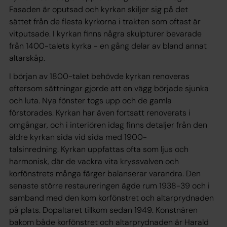
Fasaden är oputsad och kyrkan skiljer sig på det
sättet från de flesta kyrkorna i trakten som oftast är
vitputsade. I kyrkan finns några skulpturer bevarade
från 1400-talets kyrka - en gång delar av bland annat
altarskåp.
I början av 1800-talet behövde kyrkan renoveras
eftersom sättningar gjorde att en vägg började sjunka
och luta. Nya fönster togs upp och de gamla
förstorades. Kyrkan har även fortsatt renoverats i
omgångar, och i interiören idag finns detaljer från den
äldre kyrkan sida vid sida med 1900-
talsinredning. Kyrkan uppfattas ofta som ljus och
harmonisk, där de vackra vita kryssvalven och
korfönstrets många färger balanserar varandra. Den
senaste större restaureringen ägde rum 1938-39 och i
samband med den kom korfönstret och altarprydnaden
på plats. Dopaltaret tillkom sedan 1949. Konstnären
bakom både korfönstret och altarprydnaden är Harald