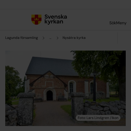
Till innehållet
Till undermeny
Sök
Meny
Lagunda församling
...
Nysätra kyrka