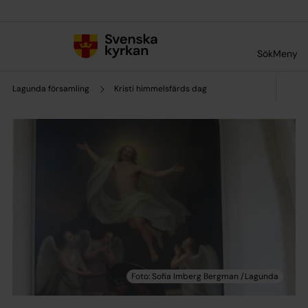
Till innehållet
Till undermeny
Sök
Meny
Lagunda församling
Kristi himmelsfärds dag