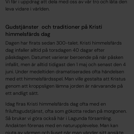
Vi får i uppdrag att dela med oss av vår tro och låta den
leva vidare i världen.
Gudstjänster och traditioner på Kristi
himmelsfärds dag
Dagen har firats sedan 300-talet. Kristi himmelsfärds
dag infaller alltid på torsdagen 40 dagar efter
påskdagen. Datumet varierar beroende på när påsken
infallit, men är alltid tidigast den 1 maj och senast den 4
juni. Under medeltiden dramatiserades ofta händelsen
med ett himmelsfärdsspel. Man ville gestalta att Kristus
genom att kroppsligen lämna jorden är närvarande på
ett andligt sätt.
Idag firas Kristi himmelsfärds dag ofta med en
friluftsgudstjänst, ofta som gökotta redan på morgonen.
Så brukar vi göra också här i Lagunda församling.
Andakten förenas med en naturupplevelse. Man kan
njuta av värmen och ljuset när man vänder sitt ansikte