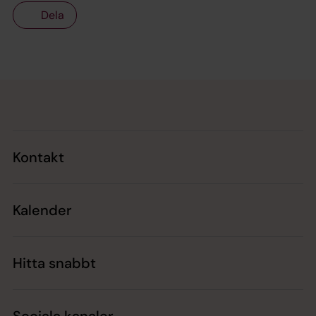
Dela
Tillbaka till toppen
Tillbaka till innehållet
Kontakt
Kalender
Hitta snabbt
Sociala kanaler