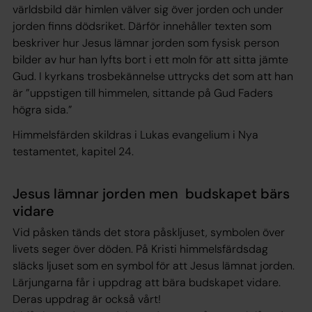
världsbild där himlen välver sig över jorden och under
jorden finns dödsriket. Därför innehåller texten som
beskriver hur Jesus lämnar jorden som fysisk person
bilder av hur han lyfts bort i ett moln för att sitta jämte
Gud. I kyrkans trosbekännelse uttrycks det som att han
är ”uppstigen till himmelen, sittande på Gud Faders
högra sida.”
Himmelsfärden skildras i Lukas evangelium i Nya
testamentet, kapitel 24.
Jesus lämnar jorden men budskapet bärs
vidare
Vid påsken tänds det stora påskljuset, symbolen över
livets seger över döden. På Kristi himmelsfärdsdag
släcks ljuset som en symbol för att Jesus lämnat jorden.
Lärjungarna får i uppdrag att bära budskapet vidare.
Deras uppdrag är också vårt!