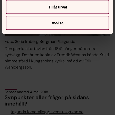
Tillåt urval
Avvisa
Foto: Sofia Imberg Bergman /Lagunda
Den gamla altartavlan från 1841 hänger på korets
sydvägg. Det är en kopia av Fredrik Westins kända Kristi
himmelsfärd i Kungsholms kyrka, målad av Erik
Wahlbergsson.
Senast ändrad 4 maj 2018
Synpunkter eller frågor på sidans
innehåll?
lagunda.forsamling@svenskakyrkan.se