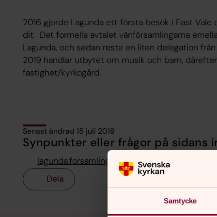
2016 gjorde Lagunda ett första besök i East Vale 
dit. Det formella avtalet vänförsamlingarna emell
Lagunda, och sedan reste en liten delegation från 
2019 handlar utbytet om musik och barn, därefter
fastighet/kyrkogård.
Senast ändrad 15 juli 2019
Synpunkter eller frågor på sidans i
lagunda.forsamling@svenskakyrkan.se
Dela
Samtycke