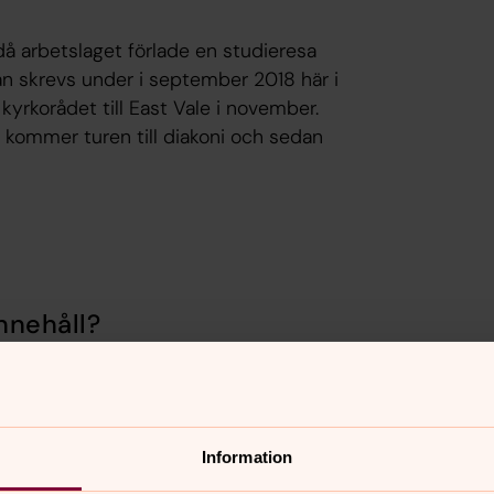
då arbetslaget förlade en studieresa
an skrevs under i september 2018 här i
kyrkorådet till East Vale i november.
 kommer turen till diakoni och sedan
nnehåll?
Information