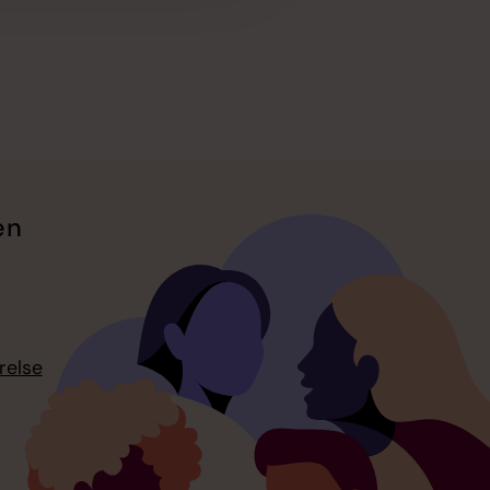
en
relse