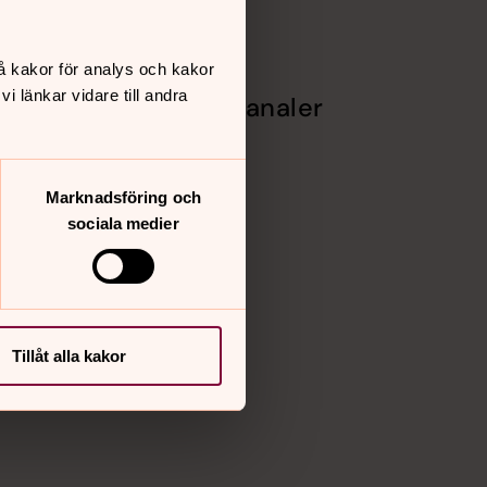
å kakor för analys och kakor
 länkar vidare till andra
Sociala kanaler
Facebook
Instagram
Vimeo
Marknadsföring och
sociala medier
Tillåt alla kakor