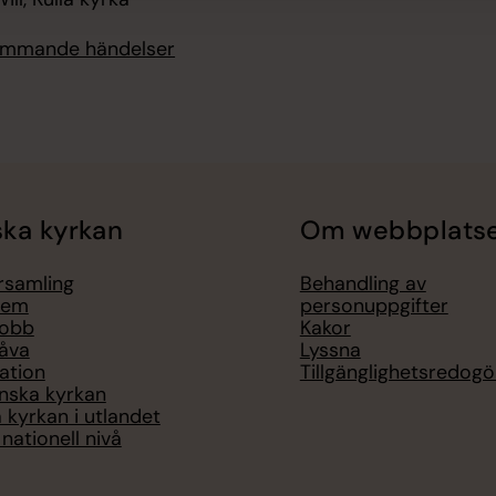
kommande händelser
ka kyrkan
Om webbplats
örsamling
Behandling av
lem
personuppgifter
jobb
Kakor
åva
Lyssna
ation
Tillgänglighetsredogö
nska kyrkan
 kyrkan i utlandet
nationell nivå