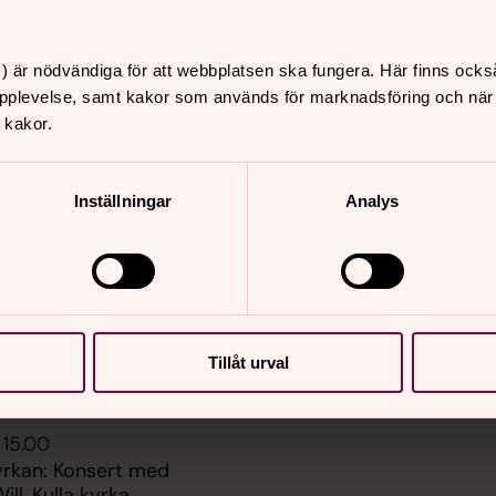
) är nödvändiga för att webbplatsen ska fungera. Här finns ocks
pplevelse, samt kakor som används för marknadsföring och när vi
er
Hitta snabbt
 kakor.
Kontakt
 10.30
Kyrkogårdsförvaltningen
kstugan TILLFÄLLIGT
Samtal och stöd
Inställningar
Analys
-9/9, Gamla kyrkskolan
Händer i Lagunda
Sidkarta
 10.00
, Nysätra kyrka
 10.30
Tillåt urval
kstugan TILLFÄLLIGT
-9/8, Gamla kyrkskolan
 15.00
yrkan: Konsert med
ill, Kulla kyrka