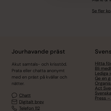
Se fler 
Jourhavande präst
Svens
Hitta f
Akut samtals- och krisstöd.
Bli med
Prata eller chatta anonymt
Lediga 
med en präst på kvällar och
Ge en g
Organis
nätter.
Act Sve
Svenska
Chatt
Press – 
Digitalt brev
Telefon 112