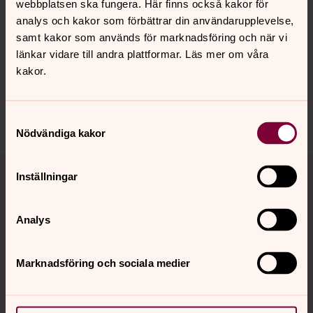
webbplatsen ska fungera. Här finns också kakor för
Senast ändrad 6 december 2017
analys och kakor som förbättrar din användarupplevelse,
Synpunkter eller frågor på sidans
samt kakor som används för marknadsföring och när vi
innehåll?
länkar vidare till andra plattformar. Läs mer om våra
lagunda.forsamling@svenskakyrkan.se
kakor.
Dela
Samtyckesval
Nödvändiga kakor
Tillbaka till toppen
Tillbaka till innehållet
Inställningar
Analys
Kontakt
Marknadsföring och sociala medier
Kalender