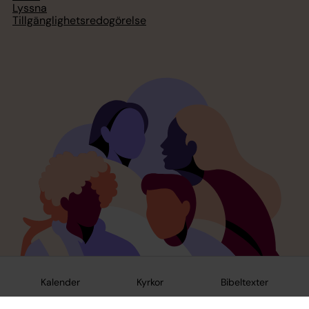
Lyssna
Tillgänglighetsredogörelse
Kalender
Kyrkor
Bibeltexter