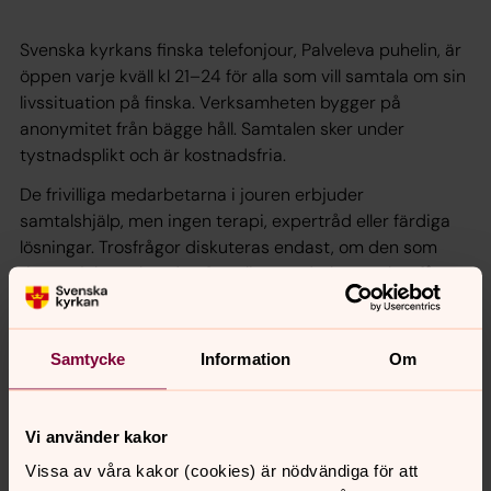
Svenska kyrkans finska telefonjour, Palveleva puhelin, är
öppen varje kväll kl 21–24 för alla som vill samtala om sin
livssituation på finska. Verksamheten bygger på
anonymitet från bägge håll. Samtalen sker under
tystnadsplikt och är kostnadsfria.
De frivilliga medarbetarna i jouren erbjuder
samtalshjälp, men ingen terapi, expertråd eller färdiga
lösningar. Trosfrågor diskuteras endast, om den som
ringer själv önskar det. Samtliga medarbetare har fått
grundutbildning i samtalshjälp och får kontinuerlig
handledning och fortbildning.
Samtycke
Information
Om
Vi använder kakor
Vissa av våra kakor (cookies) är nödvändiga för att