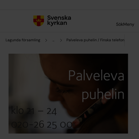
Till innehållet
Till undermeny
Sök
Meny
Lagunda församling
...
Palveleva puhelin / Finska telefonjouren