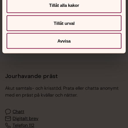
Tillåt alla kakor
Hitta snabbt
Tillåt urval
Sociala kanaler
Avvisa
Jourhavande präst
Akut samtals- och krisstöd. Prata eller chatta anonymt
med en präst på kvällar och nätter.
Chatt
Digitalt brev
Telefon 112