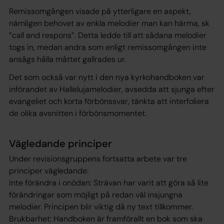
Remissomgången visade på ytterligare en aspekt,
nämligen behovet av enkla melodier man kan härma, sk
”call and respons”. Detta ledde till att sådana melodier
togs in, medan andra som enligt remissomgången inte
ansågs hålla måttet gallrades ur.
Det som också var nytt i den nya kyrkohandboken var
införandet av Hallelujamelodier, avsedda att sjunga efter
evangeliet och korta förbönssvar, tänkta att interfoliera
de olika avsnitten i förbönsmomentet.
Vägledande principer
Under revisionsgruppens fortsatta arbete var tre
principer vägledande:
Inte förändra i onödan:
Strävan har varit att göra så lite
förändringar som möjligt på redan väl insjungna
melodier. Principen blir viktig då ny text tillkommer.
Brukbarhet:
Handboken är framförallt en bok som ska