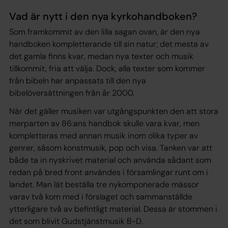
Vad är nytt i den nya kyrkohandboken?
Som framkommit av den lilla sagan ovan, är den nya
handboken kompletterande till sin natur; det mesta av
det gamla finns kvar, medan nya texter och musik
tillkommit, fria att välja. Dock, alla texter som kommer
från bibeln har anpassats till den nya
bibelöversättningen från år 2000.
När det gäller musiken var utgångspunkten den att stora
merparten av 86:ans handbok skulle vara kvar, men
kompletteras med annan musik inom olika typer av
genrer, såsom konstmusik, pop och visa. Tanken var att
både ta in nyskrivet material och använda sådant som
redan på bred front användes i församlingar runt om i
landet. Man lät beställa tre nykomponerade mässor
varav två kom med i förslaget och sammanställde
ytterligare två av befintligt material. Dessa är stommen i
det som blivit Gudstjänstmusik B-D.