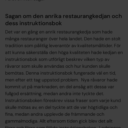
Sagan om den anrika restaurangkedjan och
dess instruktionsbok
Det var en gång en anrik restaurangkedja som hade
många restauranger över hela landet. Den hade en stolt
tradition som pålitlig leverantör av kvalitetsmåltider. För
att kunna säkerställa den höga kvaliteten hade kedjan en
instruktionsbok som utförligt beskrev vilken typ av
råvaror som skulle användas och hur kunden skulle
bemötas. Denna instruktionsbok fungerade väl en tid,
men efter ett tag uppstod problem. Nya råvaror hade
kommit ut på marknaden, en del ansåg att dessa var
fullgod ersättning, medan andra inte tyckte det.
Instruktionsboken föreskrev vissa fraser som varje kund
skulle mötas av, en del tyckte att de var högtidliga och
fina, medan andra upplevde de främmande och
gammalmodiga. Allt eftersom tiden gick blev det allt
färre och färre som följde instruktionsboken. Ledningen