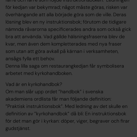
för kedjan var bekymrad; något måste göras, risken var
överhängande att alla började göra som de ville. Deras
lösning blev en ny instruktionsbok; förutom de tidigare
nämnda råvarorna specificerades andra som också gick
bra att använda. Vad gällde hälsningsfraserna blev de
kvar, men även dem kompletterades med nya fraser
som utan att göra avkall på kärnan i verksamheten,
ansågs fylla ett behov.
Denna lilla saga om restaurangkedjan får symbolisera
arbetet med kyrkohandboken.
Vad är en kyrkohandbok?
Om man slår upp ordet ”handbok” i svenska
akademiens ordlista får man följande definition:
”Praktisk instruktionsbok”. Med ledning av det skulle en
definition av ”kyrkohandbok” då bli: En instruktionsbok
för det man gör i kyrkan: döper, viger, begraver och firar
gudstjänst.