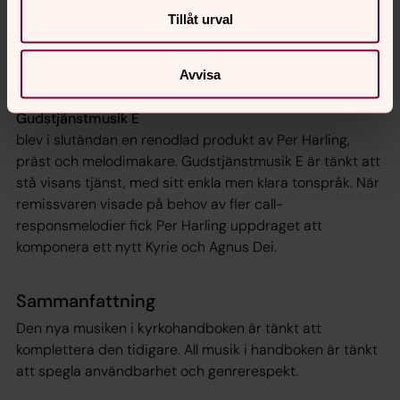
Gudstjänstmusik D,
Tillåt urval
är komponerad av kyrkomusikern och kompositören
Karin Runow och är exempel på melodier som har sitt
ursprung i pop/rockgenren. Denna musik kan med fördel
Avvisa
utföras av ett kompband istället för orgel.
Gudstjänstmusik E
blev i slutändan en renodlad produkt av Per Harling,
präst och melodimakare. Gudstjänstmusik E är tänkt att
stå visans tjänst, med sitt enkla men klara tonspråk. När
remissvaren visade på behov av fler call-
responsmelodier fick Per Harling uppdraget att
komponera ett nytt Kyrie och Agnus Dei.
Sammanfattning
Den nya musiken i kyrkohandboken är tänkt att
komplettera den tidigare. All musik i handboken är tänkt
att spegla användbarhet och genrerespekt.