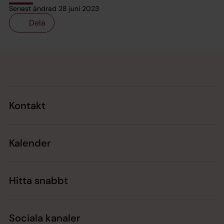
Senast ändrad 28 juni 2023
Dela
Tillbaka till toppen
Tillbaka till innehållet
Kontakt
Kalender
Hitta snabbt
Sociala kanaler