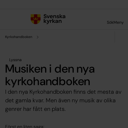
Till innehållet
Till undermeny
Sök
Meny
Kyrkohandboken
Lyssna
Musiken i den nya
kyrkohandboken
I den nya Kyrkohandboken finns det mesta av
det gamla kvar. Men även ny musik av olika
genrer har fått en plats.
Först en liten saga: