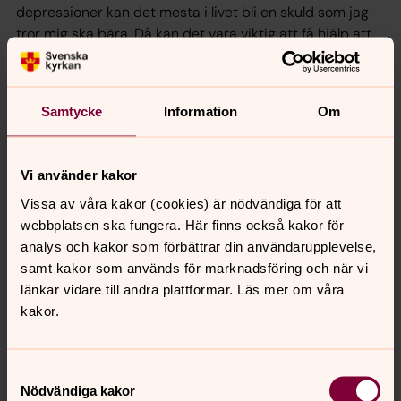
depressioner kan det mesta i livet bli en skuld som jag
tror mig ska bära. Då kan det vara viktig att få hjälp att
inse att våra mänskliga begräsningar inte är synd!
Aposteln Paulus kan till och med tacka Guds för sin
svaghet. För det är i vår svaghet som Gud blir synlig.
Samtycke
Information
Om
Om det är lätt att ta på sig falsk skuld är det också lätt
att försöka smita från verklig skuld. När vi ska bekänna i
den allmänna syndabekännelsen är det inte ovanligt att
Vi använder kakor
vi återupprepar vissa ”favoritsynder”. Problemet med
Vissa av våra kakor (cookies) är nödvändiga för att
dessa är att de ofta döljer de mer destruktiva mönstren
webbplatsen ska fungera. Här finns också kakor för
och synderna i våra liv. De som skulle kräva omvändelse.
analys och kakor som förbättrar din användarupplevelse,
Det är väl därför vi gärna hittar vägar att undkomma
samt kakor som används för marknadsföring och när vi
våra verkliga synder. Ett vanligt sätt är projektionen. Vi
länkar vidare till andra plattformar. Läs mer om våra
lägger skulden hos andra och tror oss därmed bli fria, vi
kakor.
gör dem till syndabockar. Andra sätt att ”smita” från vår
skuld är att moralisera över andra. Jag försöker göra mig
själv bättre genom att förminska andra. Jag kan också
Samtyckesval
ursäkta mig själv, ”jag är bara en människa.” Att ursäkta
Nödvändiga kakor