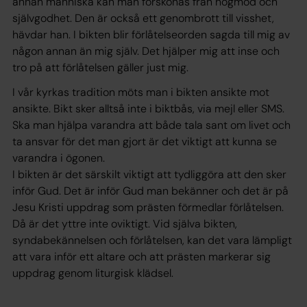
annan människa kan man förskonas från högmod och
självgodhet. Den är också ett genombrott till visshet,
hävdar han. I bikten blir förlåtelseorden sagda till mig av
någon annan än mig själv. Det hjälper mig att inse och
tro på att förlåtelsen gäller just mig.
I vår kyrkas tradition möts man i bikten ansikte mot
ansikte. Bikt sker alltså inte i biktbås, via mejl eller SMS.
Ska man hjälpa varandra att både tala sant om livet och
ta ansvar för det man gjort är det viktigt att kunna se
varandra i ögonen.
I bikten är det särskilt viktigt att tydliggöra att den sker
inför Gud. Det är inför Gud man bekänner och det är på
Jesu Kristi uppdrag som prästen förmedlar förlåtelsen.
Då är det yttre inte oviktigt. Vid själva bikten,
syndabekännelsen och förlåtelsen, kan det vara lämpligt
att vara inför ett altare och att prästen markerar sig
uppdrag genom liturgisk klädsel.