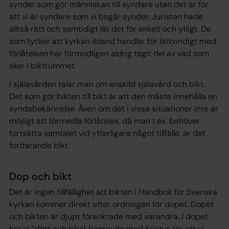
synder som gör människan till syndare utan det är för
att vi är syndare som vi begår synder. Juristen hade
alltså rätt och samtidigt lät det för enkelt och ytligt. De
som tycker att kyrkan ibland handlar för lättvindigt med
förlåtelsen har förmodligen aldrig tagit del av vad som
sker i biktrummet.
I själavården talar man om enskild själavård och bikt.
Det som gör bikten till bikt är att den måste innehålla en
syndabekännelse. Även om det i vissa situationer inte är
möjligt att förmedla förlåtelse, då man t.ex. behöver
fortsätta samtalet vid ytterligare något tillfälle, är det
fortfarande bikt.
Dop och bikt
Det är ingen tillfällighet att bikten i Handbok för Svenska
kyrkan kommer direkt efter ordningen för dopet. Dopet
och bikten är djupt förankrade med varandra. I dopet
har vi ”dött och blivit begravda med Kristus för att vi