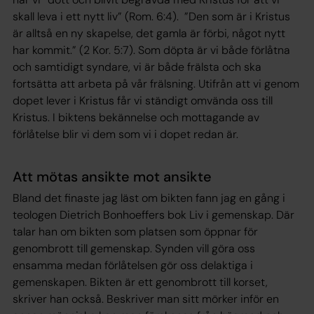
skall leva i ett nytt liv” (Rom. 6:4). ”Den som är i Kristus
är alltså en ny skapelse, det gamla är förbi, något nytt
har kommit.” (2 Kor. 5:7). Som döpta är vi både förlåtna
och samtidigt syndare, vi är både frälsta och ska
fortsätta att arbeta på vår frälsning. Utifrån att vi genom
dopet lever i Kristus får vi ständigt omvända oss till
Kristus. I biktens bekännelse och mottagande av
förlåtelse blir vi dem som vi i dopet redan är.
Att mötas ansikte mot ansikte
Bland det finaste jag läst om bikten fann jag en gång i
teologen Dietrich Bonhoeffers bok Liv i gemenskap. Där
talar han om bikten som platsen som öppnar för
genombrott till gemenskap. Synden vill göra oss
ensamma medan förlåtelsen gör oss delaktiga i
gemenskapen. Bikten är ett genombrott till korset,
skriver han också. Beskriver man sitt mörker inför en