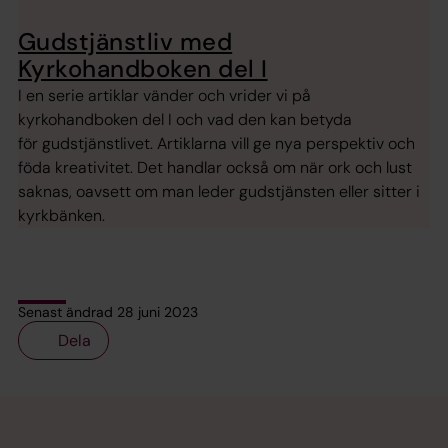
Gudstjänstliv med
Kyrkohandboken del I
I en serie artiklar vänder och vrider vi på
kyrkohandboken del I och vad den kan betyda
för gudstjänstlivet. Artiklarna vill ge nya perspektiv och
föda kreativitet. Det handlar också om när ork och lust
saknas, oavsett om man leder gudstjänsten eller sitter i
kyrkbänken.
Senast ändrad 28 juni 2023
Dela
Tillbaka till toppen
Tillbaka till innehållet