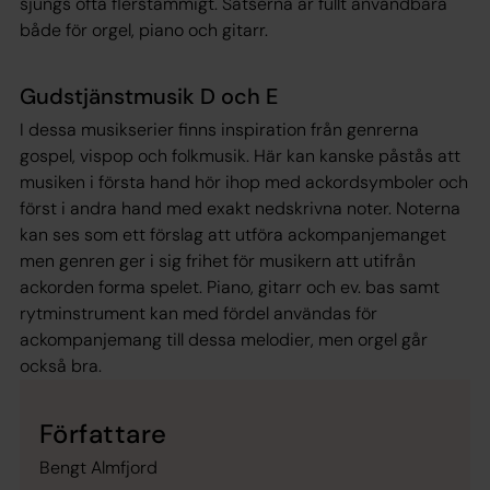
sjungs ofta flerstämmigt. Satserna är fullt användbara
både för orgel, piano och gitarr.
Gudstjänstmusik D och E
I dessa musikserier finns inspiration från genrerna
gospel, vispop och folkmusik. Här kan kanske påstås att
musiken i första hand hör ihop med ackordsymboler och
först i andra hand med exakt nedskrivna noter. Noterna
kan ses som ett förslag att utföra ackompanjemanget
men genren ger i sig frihet för musikern att utifrån
ackorden forma spelet. Piano, gitarr och ev. bas samt
rytminstrument kan med fördel användas för
ackompanjemang till dessa melodier, men orgel går
också bra.
Författare
Bengt Almfjord