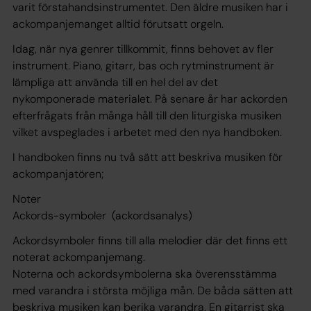
varit förstahandsinstrumentet. Den äldre musiken har i
ackompanjemanget alltid förutsatt orgeln.
Idag, när nya genrer tillkommit, finns behovet av fler
instrument. Piano, gitarr, bas och rytminstrument är
lämpliga att använda till en hel del av det
nykomponerade materialet. På senare år har ackorden
efterfrågats från många håll till den liturgiska musiken
vilket avspeglades i arbetet med den nya handboken.
I handboken finns nu två sätt att beskriva musiken för
ackompanjatören;
Noter
Ackords-symboler (ackordsanalys)
Ackordsymboler finns till alla melodier där det finns ett
noterat ackompanjemang.
Noterna och ackordsymbolerna ska överensstämma
med varandra i största möjliga mån. De båda sätten att
beskriva musiken kan berika varandra. En gitarrist ska