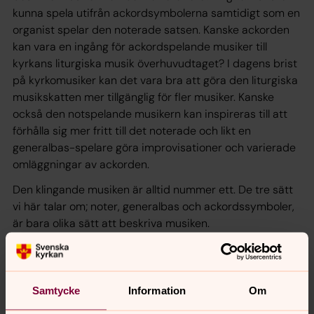
kunna spela utifrån ackordsymbolerna samtidigt som en
organist spelar den noterade satsen. Kanske ackorden
kan vara en ingång för ackordspelande musiker till
kyrkans liturgiska musik överhuvudtaget? I dagens brist
på kyrkomusiker kan det vara bra att göra den liturgiska
musikskatten mer tillgänglig för fler musiker. Kanske
också den notspelande musikern kan inspireras till att
förhålla sig mer fritt till det noterade och likt en
generalbas-spelare göra improvisationer och varierade
omläggningar av ackorden.
Den klingande musiken är alltid nummer ett. De tre sätt
vi här talar om; noter, generalbas och ackordssymboler,
är bara olika sätt att beskriva musiken.
Varje sätt har sina för och nackdelar men de olika
metoderna kan komplettera varandra. En kombination
av de olika sätten kan i den musikaliska tanken skänka
en fördjupning och förankring till godo för det klingande
Samtycke
Information
Om
resultatet.