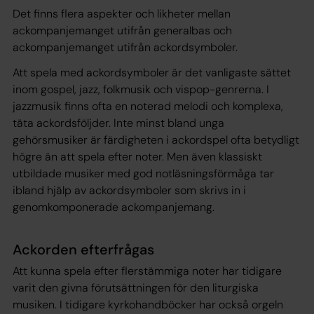
Det finns flera aspekter och likheter mellan
ackompanjemanget utifrån generalbas och
ackompanjemanget utifrån ackordsymboler.
Att spela med ackordsymboler är det vanligaste sättet
inom gospel, jazz, folkmusik och vispop-genrerna. I
jazzmusik finns ofta en noterad melodi och komplexa,
täta ackordsföljder. Inte minst bland unga
gehörsmusiker är färdigheten i ackordspel ofta betydligt
högre än att spela efter noter. Men även klassiskt
utbildade musiker med god notläsningsförmåga tar
ibland hjälp av ackordsymboler som skrivs in i
genomkomponerade ackompanjemang.
Ackorden efterfrågas
Att kunna spela efter flerstämmiga noter har tidigare
varit den givna förutsättningen för den liturgiska
musiken. I tidigare kyrkohandböcker har också orgeln