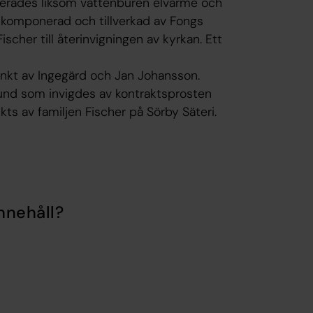
lerades liksom vattenburen elvärme och
g, komponerad och tillverkad av Fongs
scher till återinvigningen av kyrkan. Ett
änkt av Ingegärd och Jan Johansson.
nd som invigdes av kontraktsprosten
ts av familjen Fischer på Sörby Säteri.
nnehåll?