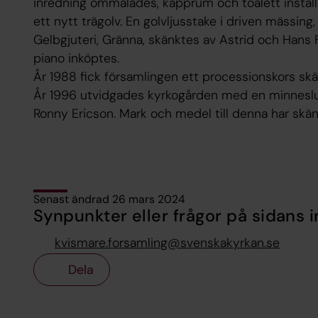
inredning ommålades, kapprum och toalett instal
ett nytt trägolv. En golvljusstake i driven mässin
Gelbgjuteri, Gränna, skänktes av Astrid och Hans Fi
piano inköptes.
År 1988 fick församlingen ett processionskors sk
År 1996 utvidgades kyrkogården med en minneslu
Ronny Ericson. Mark och medel till denna har skänk
Senast ändrad 26 mars 2024
Synpunkter eller frågor på sidans i
kvismare.forsamling@svenskakyrkan.se
Dela