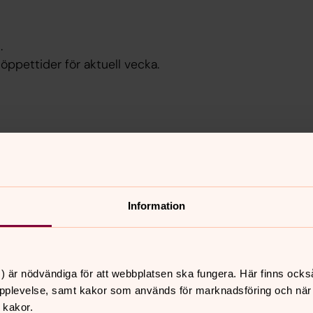
.
öppettider för aktuell vecka.
lefon.
Information
r under katolska tiden eget pastorat.
sa.
) är nödvändiga för att webbplatsen ska fungera. Här finns ocks
ekt till kyrkans ombyggnad. Kyrkan
pplevelse, samt kakor som används för marknadsföring och när vi
ill finns i Örebro läns
 kakor.