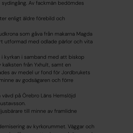
de sydingång. Av fackmän bedömdes
r enligt äldre förebild och
rudkrona som gåva från makarna Magda
rt utformad med odlade pärlor och vita
 i kyrkan i samband med att biskop
 kalksten från Yxhult, samt en
es av medel ur fond för Jordbrukets
l minne av godsägaren och förre
ch vävd på Örebro Läns Hemslöjd
Gustavsson.
jusbärare till minne av framlidne
odernisering av kyrkorummet. Väggar och