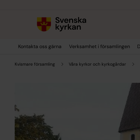
Till innehållet
Till undermeny
Kontakta oss gärna
Verksamhet i församlingen
D
Kvismare församling
Våra kyrkor och kyrkogårdar