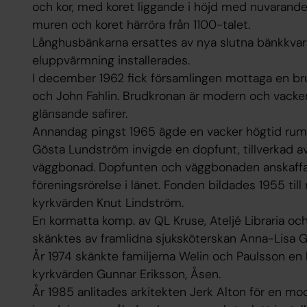
och kor, med koret liggande i höjd med nuvaran
muren och koret härröra från 1100-talet.
Långhusbänkarna ersattes av nya slutna bänkkvarte
eluppvärmning installerades.
I december 1962 fick församlingen mottaga en b
och John Fahlin. Brudkronan är modern och vacke
glänsande safirer.
Annandag pingst 1965 ägde en vacker högtid rum
Gösta Lundström invigde en dopfunt, tillverkad av
väggbonad. Dopfunten och väggbonaden anskaffad
föreningsrörelse i länet. Fonden bildades 1955 til
kyrkvärden Knut Lindström.
En kormatta komp. av QL Kruse, Ateljé Libraria o
skänktes av framlidna sjuksköterskan Anna-Lisa 
År 1974 skänkte familjerna Welin och Paulsson en l
kyrkvärden Gunnar Eriksson, Åsen.
År 1985 anlitades arkitekten Jerk Alton för en m