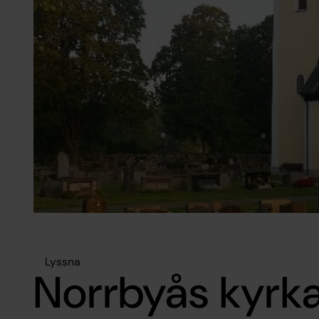
Lyssna
Norrbyås kyrk