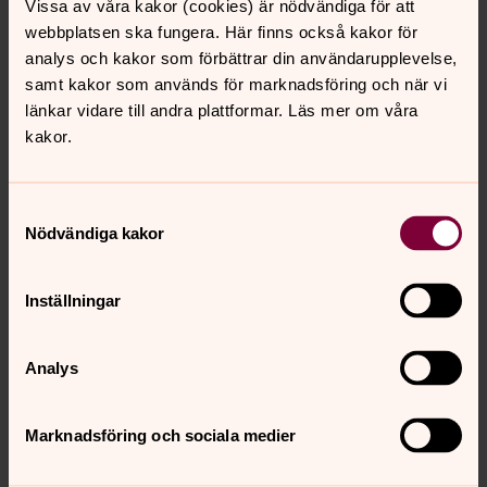
Vissa av våra kakor (cookies) är nödvändiga för att
webbplatsen ska fungera. Här finns också kakor för
analys och kakor som förbättrar din användarupplevelse,
samt kakor som används för marknadsföring och när vi
länkar vidare till andra plattformar. Läs mer om våra
kakor.
Samtyckesval
Nödvändiga kakor
Inställningar
Camilla Ahlin
Analys
Församlingspedagog, Informatör
Direkt:
0227-15511
Marknadsföring och sociala medier
camilla.ahlin@svenskakyrkan.se
E-post: