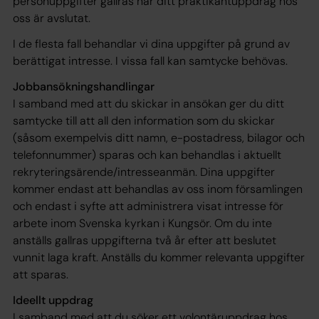
personuppgifter gallras när ditt praktikantuppdrag hos
oss är avslutat.
I de flesta fall behandlar vi dina uppgifter på grund av
berättigat intresse. I vissa fall kan samtycke behövas.
Jobbansökningshandlingar
I samband med att du skickar in ansökan ger du ditt
samtycke till att all den information som du skickar
(såsom exempelvis ditt namn, e-postadress, bilagor och
telefonnummer) sparas och kan behandlas i aktuellt
rekryteringsärende/intresseanmän. Dina uppgifter
kommer endast att behandlas av oss inom församlingen
och endast i syfte att administrera visat intresse för
arbete inom Svenska kyrkan i Kungsör. Om du inte
anställs gallras uppgifterna två år efter att beslutet
vunnit laga kraft. Anställs du kommer relevanta uppgifter
att sparas.
Ideellt uppdrag
I samband med att du söker ett volontäruppdrag hos