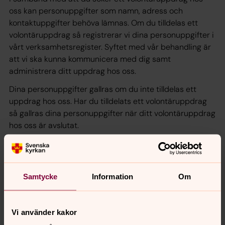
oss kan personuppgifter som namn, adress och
kontaktuppgifter behöva lämnas. Om du tilldelas ett
volontäruppdrag så registrerar vi dina personuppgifter i
vårt verksamhetsregister. Syftet med vår behandling är
att vi ska kunna kommunicera med dig samt
administrera ditt uppdrag hos oss.
Dina personuppgifter gallras om du inte tilldelas ett
uppdrag hos oss. Har du tilldelats ett volontäruppdrag
så gallras dina personuppgifter när ditt volontäruppdrag
hos oss är avslutat.
I de flesta fall behandlar vi dina uppgifter på grund av
berättigat intresse. I vissa kan samtycke behövas.
Samtycke
Information
Om
GDPR-ansvarig
Vi använder kakor