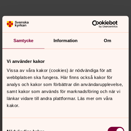
Senast ändrad 21 november 2023
Synpunkter eller frågor på sidans
innehåll?
Samtycke
Information
Om
kungsor.forsamling@svenskakyrkan.se
Dela
Vi använder kakor
Vissa av våra kakor (cookies) är nödvändiga för att
webbplatsen ska fungera. Här finns också kakor för
Tillbaka till toppen
Tillbaka till innehållet
analys och kakor som förbättrar din användarupplevelse,
samt kakor som används för marknadsföring och när vi
länkar vidare till andra plattformar. Läs mer om våra
kakor.
Kontakt
Samtyckesval
Kalender