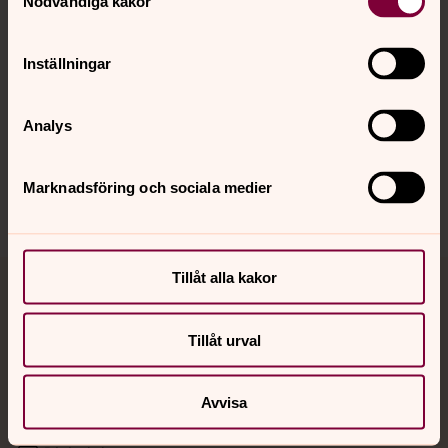
Nödvändiga kakor
Inställningar
Hitta snabbt
Analys
Sociala kanaler
Marknadsföring och sociala medier
Tillåt alla kakor
Jourhavande präst
Tillåt urval
Akut samtals- och krisstöd. Prata eller chatta anonymt
med en präst på kvällar och nätter.
Avvisa
Chatt