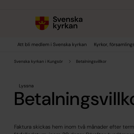
Till innehållet
Till undermeny
Att bli medlem i Svenska kyrkan
Kyrkor, församlin
Svenska kyrkan i Kungsör
Betalningsvillkor
Lyssna
Betalningsvillk
Faktura skickas hem inom två månader efter termi