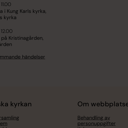
 11.00
i Kung Karls kyrka,
s kyrka
 12.00
 på Kristinagården,
ården
kommande händelser
ka kyrkan
Om webbplats
örsamling
Behandling av
lem
personuppgifter