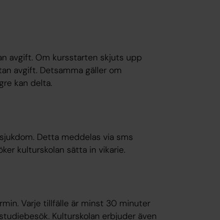
tan avgift. Om kursstarten skjuts upp
utan avgift. Detsamma gäller om
gre kan delta.
av sjukdom. Detta meddelas via sms
ker kulturskolan sätta in vikarie.
rmin. Varje tillfälle är minst 30 minuter
 studiebesök. Kulturskolan erbjuder även