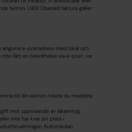
ordran till inkasso. Vi återbetalar eller
nde termin. OBS! Obetald faktura gäller
din angivna e-postadress med lokal och
 inte fått en bekräftelse via e-post, var
komma till din lektion måste du meddela
ift mot uppvisande av läkarintyg.
ler inte har kvar sin plats i
ulturförvaltningen, Kulturskolan