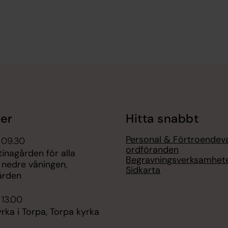
er
Hitta snabbt
Personal & Förtroendev
 09.30
ordföranden
tinagården för alla
Begravningsverksamhet
 nedre våningen,
Sidkarta
ården
 13.00
ka i Torpa, Torpa kyrka