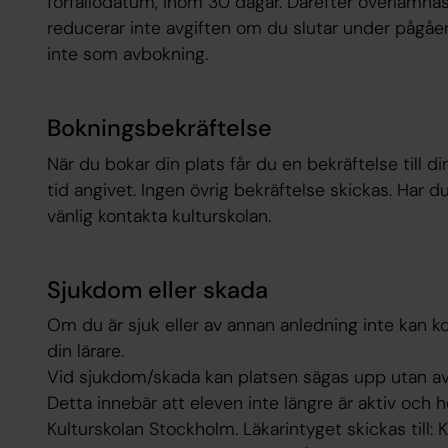
förfallodatum, inom 30 dagar. Därefter överlämnas f
reducerar inte avgiften om du slutar under pågåe
inte som avbokning.
Bokningsbekräftelse
När du bokar din plats får du en bekräftelse till 
tid angivet. Ingen övrig bekräftelse skickas. Har du
vänlig kontakta kulturskolan.
Sjukdom eller skada
Om du är sjuk eller av annan anledning inte kan 
din lärare.
Vid sjukdom/skada kan platsen sägas upp utan avg
Detta innebär att eleven inte längre är aktiv och hel
Kulturskolan Stockholm. Läkarintyget skickas till: K