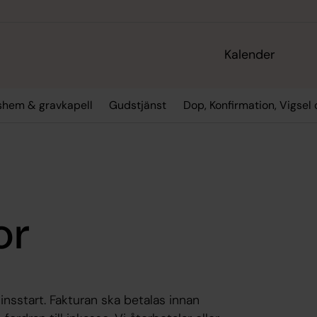
Kalender
gshem & gravkapell
Gudstjänst
Dop, Konfirmation, Vigsel
or
nsstart. Fakturan ska betalas innan