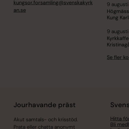
kungsor.forsamling@svenskakyrk
9 augusti
an.se
Högmässa 
Kung Karl
9 augusti
Kyrkkaffe
Kristinag
Se fler 
Jourhavande präst
Svens
Hitta f
Akut samtals- och krisstöd.
Bli med
Prata eller chatta anonymt