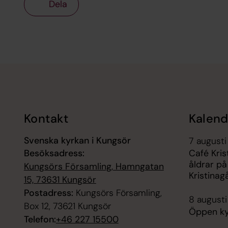
Dela
Tillbaka till toppen
Tillbaka till innehållet
Kontakt
Kalend
Svenska kyrkan i Kungsör
7 augusti
Besöksadress:
Café Kris
åldrar på
Kungsörs Församling, Hamngatan
Kristinag
15, 73631 Kungsör
Postadress:
Kungsörs Församling,
8 augusti
Box 12, 73621 Kungsör
Öppen kyr
Telefon:
+46 227 15500