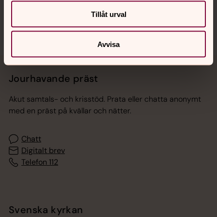
Sociala kanaler
Tillåt urval
Avvisa
Jourhavande präst
Akut samtals- och krisstöd. Prata eller chatta anonymt
med en präst på kvällar och nätter.
Chatt
Digitalt brev
Telefon 112
Svenska kyrkan