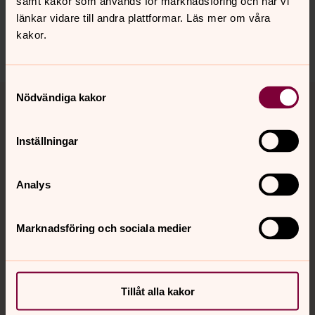
samt kakor som används för marknadsföring och när vi
länkar vidare till andra plattformar. Läs mer om våra
kungsor.forsamling@svenskakyrkan.se
kakor.
Dela
Samtyckesval
Tillbaka till toppen
Tillbaka till innehållet
Nödvändiga kakor
Inställningar
Kontakt
Analys
Kalender
Marknadsföring och sociala medier
Hitta snabbt
Tillåt alla kakor