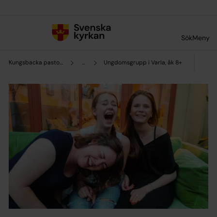
Till innehållet
Till undermeny
Sök
Meny
Kungsbacka pastorat
...
Ungdomsgrupp i Varla, åk 8+