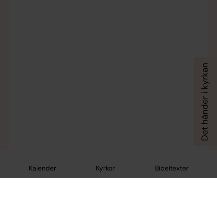
Kalender
Kyrkor
Bibeltexter