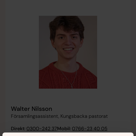
Walter Nilsson
Församlingsassistent, Kungsbacka pastorat
Direkt:
0300-242 37
Mobil:
0766-23 40 05
walter.nilsson@svenskakyrkan.se
E-post: