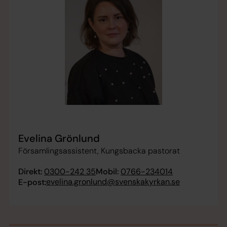
Evelina Grönlund
Församlingsassistent, Kungsbacka pastorat
Direkt:
0300-242 35
Mobil:
0766-234014
evelina.gronlund@svenskakyrkan.se
E-post: