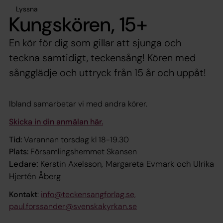
Lyssna
Kungskören, 15+
En kör för dig som gillar att sjunga och
teckna samtidigt, teckensång! Kören med
sångglädje och uttryck från 15 år och uppåt!
Ibland samarbetar vi med andra körer.
Skicka in din anmälan här.
Tid:
Varannan torsdag kl 18-19.30
Plats:
Församlingshemmet Skansen
Ledare:
Kerstin Axelsson, Margareta Evmark och Ulrika
Hjertén Åberg
Kontakt
:
info@teckensangforlag.se,
paul.forssander@svenskakyrkan.se