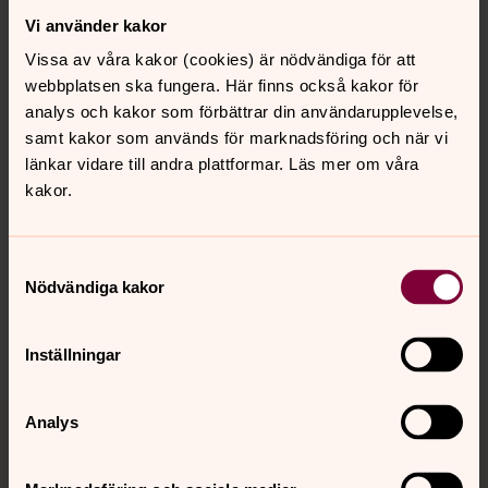
0300-242 15
0702-14 32 03
0300-242 00
Vi använder kakor
paul.forssander@svenskakyrkan.se
E-post:
Vissa av våra kakor (cookies) är nödvändiga för att
webbplatsen ska fungera. Här finns också kakor för
analys och kakor som förbättrar din användarupplevelse,
samt kakor som används för marknadsföring och när vi
länkar vidare till andra plattformar. Läs mer om våra
Senast ändrad 22 juni 2026
kakor.
Synpunkter eller frågor på sidans
innehåll?
kungsbacka.pastorat@svenskakyrkan.se
Samtyckesval
Nödvändiga kakor
Dela
Inställningar
Tillbaka till toppen
Tillbaka till innehållet
Analys