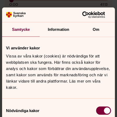
0:00
41:13
Spela
Samtycke
Information
Om
Apostlagärningarna, kapitel 17 (2021-
Vi använder kakor
07-30)
Vissa av våra kakor (cookies) är nödvändiga för att
Tillsammans med Tove och Ingemar Lundin läser
webbplatsen ska fungera. Här finns också kakor för
och samtalar jag om kapitel 17 i
analys och kakor som förbättrar din användarupplevelse,
Apostlagärningarna. Vi får bland annat ta del av hur
samt kakor som används för marknadsföring och när vi
Paulus, under sin andra missionsresa, kommer till
länkar vidare till andra plattformar. Läs mer om våra
Aten och där håller sitt berömda tal på Areopagen.
kakor.
Vi får också veta lite mer om några av de filosofiska
strömningar som var populära vid den här tiden.
Välkommen att lyssna!
Samtyckesval
Nödvändiga kakor
0:00
51:25