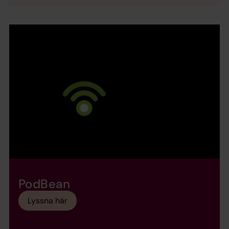
PodBean
Lyssna här