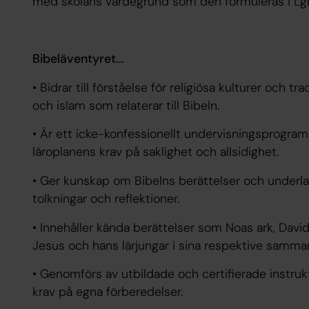
med skolans värdegrund som den formuleras i Lg
Bibeläventyret...
• Bidrar till förståelse för religiösa kulturer och
och islam som relaterar till Bibeln.
• Är ett icke-konfessionellt undervisningsprogram
läroplanens krav på saklighet och allsidighet.
• Ger kunskap om Bibelns berättelser och underla
tolkningar och reflektioner.
• Innehåller kända berättelser som Noas ark, Dav
Jesus och hans lärjungar i sina respektive samma
• Genomförs av utbildade och certifierade instruk
krav på egna förberedelser.