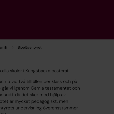
amilj
Bibeläventyret
 alla skolor i Kungsbacka pastorat.
h 5 vid två tillfällen per klass och på
urs 4 går vi igenom Gamla testamentet och
är unikt då det sker med hjälp av
onceptet är mycket pedagogiskt, men
äventyrets undervisning överensstämmer