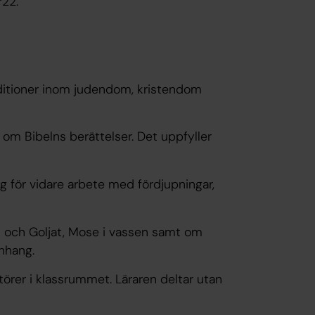
r22.
 traditioner inom judendom, kristendom
 om Bibelns berättelser. Det uppfyller
g för vidare arbete med fördjupningar,
id och Goljat, Mose i vassen samt om
nhang.
törer i klassrummet. Läraren deltar utan