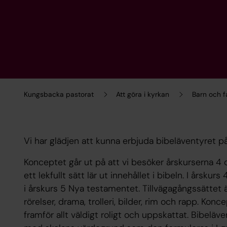
Kungsbacka pastorat
Att göra i kyrkan
Barn och f
Vi har glädjen att kunna erbjuda bibeläventyret på
Konceptet går ut på att vi besöker årskurserna 4 oc
ett lekfullt sätt lär ut innehållet i bibeln. I årsk
i årskurs 5 Nya testamentet. Tillvägagångssättet 
rörelser, drama, trolleri, bilder, rim och rapp. K
framför allt väldigt roligt och uppskattat. Bibel