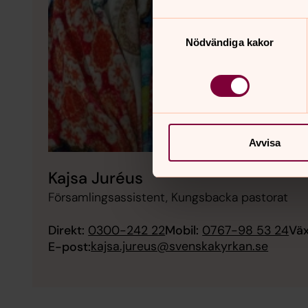
Samtyckesval
Nödvändiga kakor
Avvisa
Kajsa Juréus
Församlingsassistent, Kungsbacka pastorat
Direkt:
0300-242 22
Mobil:
0767-98 53 24
Väx
kajsa.jureus@svenskakyrkan.se
E-post: