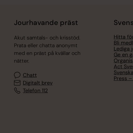
Jourhavande präst
Svens
Hitta f
Akut samtals- och krisstöd.
Bli med
Prata eller chatta anonymt
Lediga 
med en präst på kvällar och
Ge en g
Organis
nätter.
Act Sve
Svenska
Chatt
Press – 
Digitalt brev
Telefon 112