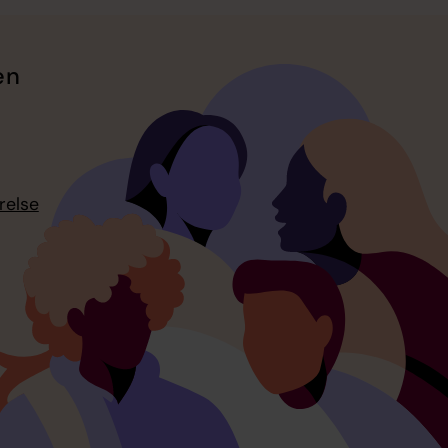
en
relse