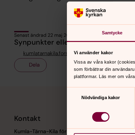
Samtycke
Senast ändrad 22 maj 2021
Synpunkter eller frågor på sidans i
kumlatarnakila.forsamling@svenskakyrkan.se
Vi använder kakor
Vissa av våra kakor (cookies
Dela
som förbättrar din användaru
plattformar. Läs mer om våra
Tillbaka till toppen
Tillbaka till innehållet
Samtyckesval
Nödvändiga kakor
Kontakt
Kalend
Kumla-Tärna-Kila församling
9 augusti