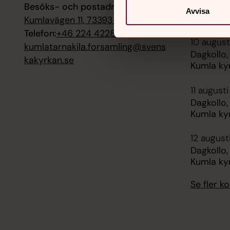
Besöks- och postadress:
Gudstjäns
Avvisa
15, Tärna
Kumlavägen 11, 73393 Sala
Telefon:
+46 224 422800
10 august
kumlatarnakila.forsamling@svens
Dagkollo,
kakyrkan.se
Kumla ky
11 augusti
Dagkollo,
Kumla ky
12 august
Dagkollo,
Kumla ky
Se fler 