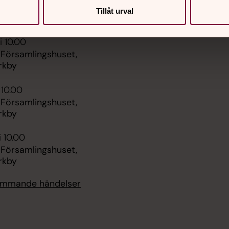
t, kaffe serveras från kl
Tillåt urval
 kyrka
i 10.00
 Församlingshuset,
rkby
 10.00
 Församlingshuset,
rkby
i 10.00
 Församlingshuset,
rkby
kommande händelser