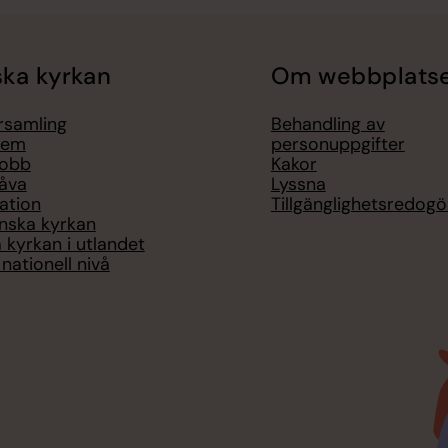
ka kyrkan
Om webbplats
örsamling
Behandling av
lem
personuppgifter
jobb
Kakor
åva
Lyssna
ation
Tillgänglighetsredogö
nska kyrkan
 kyrkan i utlandet
nationell nivå