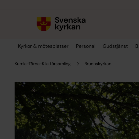
Till innehållet
Till undermeny
Kyrkor & mötesplatser
Personal
Gudstjänst
B
Kumla-Tärna-Kila församling
Brunnskyrkan