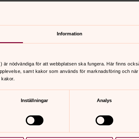
Information
nnehåll?
) är nödvändiga för att webbplatsen ska fungera. Här finns ocks
pplevelse, samt kakor som används för marknadsföring och när vi
 kakor.
Inställningar
Analys
er
Hitta snabbt
Sidkarta
 16.00