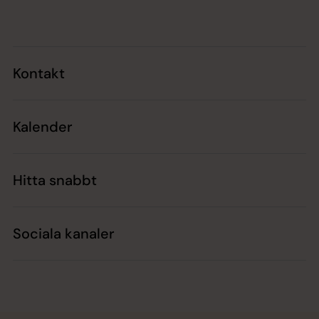
Tillbaka till toppen
Tillbaka till innehållet
Kontakt
Kalender
Hitta snabbt
Sociala kanaler