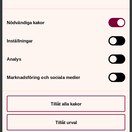
de ber för oss. De skriver att vår gemenskap inte bara
ger ekonomiskt utan också andligt stöd.
Samtyckesval
Nödvändiga kakor
Inställningar
Analys
Marknadsföring och sociala medier
Tillåt alla kakor
Bild 1 av 7
Tillåt urval