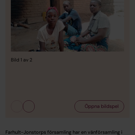
Bild 1 av 2
Bild 
Öppna bildspel
Farhult-Jonstorps församling har en vänförsamling i