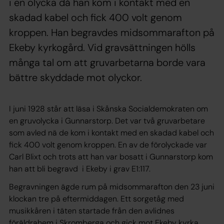
i en olycka då han kom i kontakt med en
skadad kabel och fick 400 volt genom
kroppen. Han begravdes midsommarafton på
Ekeby kyrkogård. Vid gravsättningen hölls
många tal om att gruvarbetarna borde vara
bättre skyddade mot olyckor.
I juni 1928 står att läsa i Skånska Socialdemokraten om
en gruvolycka i Gunnarstorp. Det var två gruvarbetare
som avled nä de kom i kontakt med en skadad kabel och
fick 400 volt genom kroppen. En av de förolyckade var
Carl Blixt och trots att han var bosatt i Gunnarstorp kom
han att bli begravd i Ekeby i grav E1:117.
Begravningen ägde rum på midsommarafton den 23 juni
klockan tre på eftermiddagen. Ett sorgetåg med
musikkåren i täten startade från den avlidnes
föräldrahem i Skromberga och gick mot Ekeby kyrka.