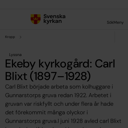
Till innehållet
Till undermeny
Sök
Meny
Kropp
Lyssna
Ekeby kyrkogård: Carl
Blixt (1897–1928)
Carl Blixt började arbeta som kolhuggare i
Gunnarstorps gruva redan 1922. Arbetet i
gruvan var riskfyllt och under flera år hade
det förekommit många olyckor i
Gunnarstorps gruva.I juni 1928 avled carl Blixt