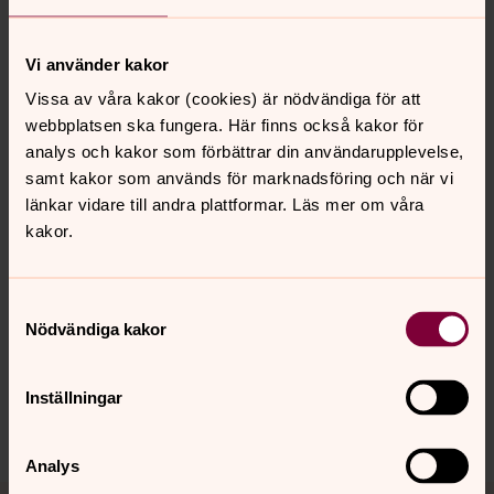
dödsolyckan anmärkte fackföreningen på
arbetsförhållandena och krävde skyddsåtgärder. Detta
ledde till flera möten på Folkets hus där man
Vi använder kakor
diskutarade säkerheten i att arbeta under jord,
Vissa av våra kakor (cookies) är nödvändiga för att
Den andre arbetaren som avled i gruvan hette >Wilhelm
webbplatsen ska fungera. Här finns också kakor för
Lindén och efterlämnade hustru och 10 barn.
analys och kakor som förbättrar din användarupplevelse,
samt kakor som används för marknadsföring och när vi
länkar vidare till andra plattformar. Läs mer om våra
kakor.
Senast ändrad 22 december 2019
Samtyckesval
Synpunkter eller frågor på sidans
Nödvändiga kakor
innehåll?
kropps.forsamling@svenskakyrkan.se
Inställningar
Dela
Analys
Tillbaka till toppen
Tillbaka till innehållet