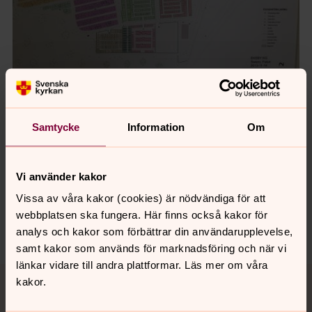
Samtycke
Information
Om
Senast ändrad 22 december 2019
Synpunkter eller frågor på sidans
Vi använder kakor
innehåll?
Vissa av våra kakor (cookies) är nödvändiga för att
kropps.forsamling@svenskakyrkan.se
webbplatsen ska fungera. Här finns också kakor för
Dela
analys och kakor som förbättrar din användarupplevelse,
samt kakor som används för marknadsföring och när vi
länkar vidare till andra plattformar. Läs mer om våra
Tillbaka till toppen
Tillbaka till innehållet
kakor.