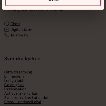
Akut samtals- och krisstöd. Prata eller chatta anonymt
med en präst på kvällar och nätter.
Chatt
Digitalt brev
Telefon 112
Svenska kyrkan
Hitta församling
Bli medlem
Lediga jobb
Ge en gåva
Organisation
Act Svenska kyrkan
Svenska kyrkan i utlandet
Press – nationell nivå