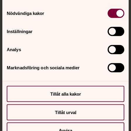
Samtyckesval
Kontakt
Nödvändiga kakor
Inställningar
Kalender
Analys
Hitta snabbt
Marknadsföring och sociala medier
Sociala kanaler
Tillåt alla kakor
Tillåt urval
Jourhavande präst
Avvisa