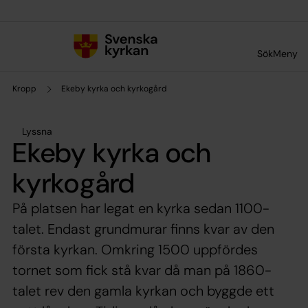
Till innehållet
Till undermeny
Sök
Meny
Kropp
Ekeby kyrka och kyrkogård
Lyssna
Ekeby kyrka och
kyrkogård
På platsen har legat en kyrka sedan 1100-
talet. Endast grundmurar finns kvar av den
första kyrkan. Omkring 1500 uppfördes
tornet som fick stå kvar då man på 1860-
talet rev den gamla kyrkan och byggde ett