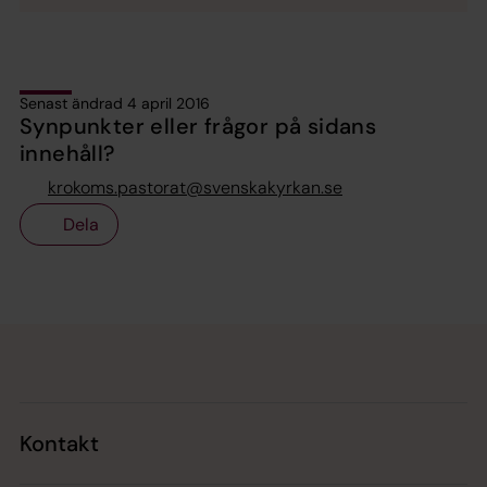
Senast ändrad 4 april 2016
Synpunkter eller frågor på sidans
innehåll?
krokoms.pastorat@svenskakyrkan.se
Dela
Tillbaka till toppen
Tillbaka till innehållet
Kontakt