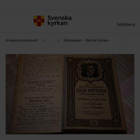
Till innehållet
Till undermeny
Sök
Meny
Krokoms pastorat
...
Katekesen - fjärde bönen