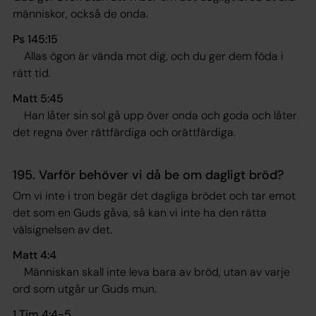
människor, också de onda.
Ps 145:15
Allas ögon är vända mot dig, och du ger dem föda i
rätt tid
.
Matt 5:45
Han låter sin sol gå upp över onda och goda och låter
det regna över rättfärdiga och orättfärdiga
.
195. Varför behöver vi då be om dagligt bröd?
Om vi inte i tron begär det dagliga brödet och tar emot
det som en Guds gåva, så kan vi inte ha den rätta
välsignelsen av det.
Matt 4:4
Människan skall inte leva bara av bröd, utan av varje
ord som utgår ur Guds mun
.
1 Tim 4:4-5