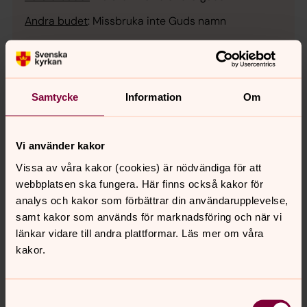
Andra budet
:
Missbruka inte Guds namn
Tredje budet
:
Tänk på vilodagen
Fjärde budet
:
Hedra din far och mor
Femte budet
:
Du ska inte dräpa
Samtycke
Information
Om
Sjätte budet
:
Du ska inte begå äktenskapsbrott
Sjunde budet
:
Du ska inte stjäla
Vi använder kakor
Vissa av våra kakor (cookies) är nödvändiga för att
Åttonde budet
:
Du ska inte bära falskt vitttnesbörd
webbplatsen ska fungera. Här finns också kakor för
Nionde budet
:
Du ska inte ha begärelse till din
analys och kakor som förbättrar din användarupplevelse,
nästas hus
samt kakor som används för marknadsföring och när vi
länkar vidare till andra plattformar. Läs mer om våra
Tionde budet
:
Du ska inte ha begärelse till din
kakor.
nästas relationer
Lagens uppgift
Samtyckesval