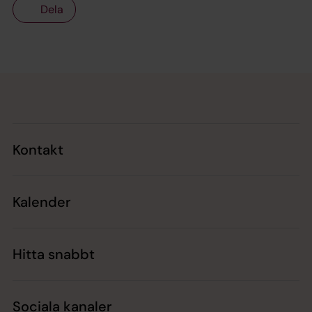
Dela
Tillbaka till toppen
Tillbaka till innehållet
Kontakt
Kalender
Hitta snabbt
Sociala kanaler