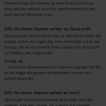
Vattnet verkar det förvisso ej, men Guds ord som är
med och när vattnet, och tron, som förtröstar på det
med vattnet förenade ordet.
228. Hur beror dopets verkan av Guds ord?
Guds ord gör vattnet till ett dop, ty utan Guds ord är det
endast vatten och inget dop, men med Guds ord är det
ett dop, det är: ett nåderikt livets vatten och ett bad till
ny födelse i den helige Ande.
Ef 5:25-26
Kristus har älskat kyrkan och utlämnat sig själv för den
för att helga den genom reningsbadet i vatten och
genom dopordet
.
229. Hur beror dopets verkan av tron?
Vår tro gör förvisso inte vattnet till ett dop, men den
salighet, som ges i dopet, tar vi emot och behåller