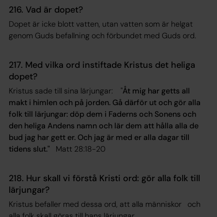
216. Vad är dopet?
Dopet är icke blott vatten, utan vatten som är helgat
genom Guds befallning och förbundet med Guds ord.
217. Med vilka ord instiftade Kristus det heliga
dopet?
Kristus sade till sina lärjungar: "
Åt mig har getts all
makt i himlen och på jorden. Gå därför ut och gör alla
folk till lärjungar: döp dem i Faderns och Sonens och
den heliga Andens namn och lär dem att hålla alla de
bud jag har gett er. Och jag är med er alla dagar till
tidens slut."
Matt 28:18-20
218. Hur skall vi förstå Kristi ord: gör alla folk till
lärjungar?
Kristus befaller med dessa ord, att alla människor och
alla folk skall göras till hans lärjungar.