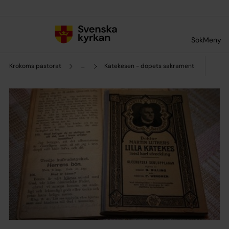
Till innehållet
Till undermeny
Sök
Meny
Krokoms pastorat
...
Katekesen - dopets sakrament