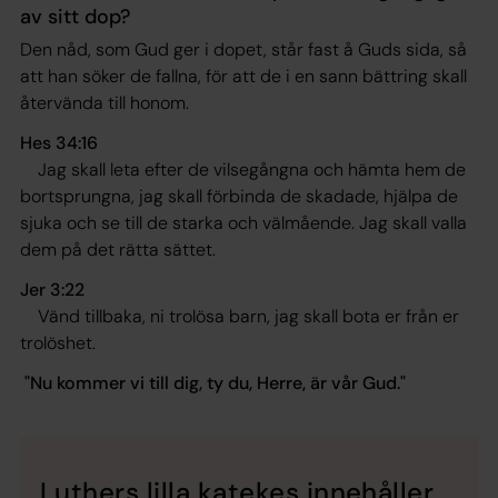
av sitt dop?
Den nåd, som Gud ger i dopet, står fast å Guds sida, så
att han söker de fallna, för att de i en sann bättring skall
återvända till honom.
Hes 34:16
Jag skall leta efter de vilsegångna och hämta hem de
bortsprungna, jag skall förbinda de skadade, hjälpa de
sjuka och se till de starka och välmående. Jag skall valla
dem på det rätta sättet.
Jer 3:22
Vänd tillbaka, ni trolösa barn, jag skall bota er från er
trolöshet
.
"Nu kommer vi till dig, ty du, Herre, är vår Gud."
Luthers lilla katekes innehåller