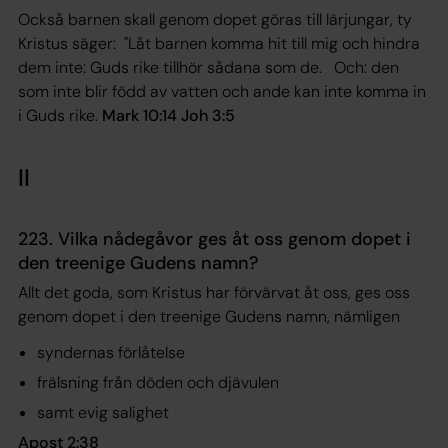
Också barnen skall genom dopet göras till lärjungar, ty
Kristus säger: "Låt barnen komma hit till mig och hindra
dem inte: Guds rike tillhör sådana som de. Och: den
som inte blir född av vatten och ande kan inte komma in
i Guds rike.
Mark 10:14 Joh 3:5
II
223. Vilka nådegåvor ges åt oss genom dopet i
den treenige Gudens namn?
Allt det goda, som Kristus har förvärvat åt oss, ges oss
genom dopet i den treenige Gudens namn, nämligen
syndernas förlåtelse
frälsning från döden och djävulen
samt evig salighet
Apost 2:38