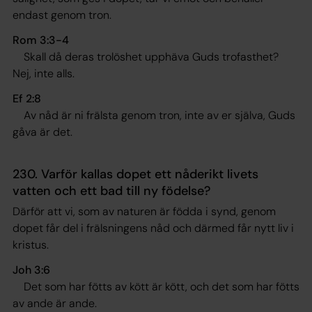
endast genom tron.
Rom 3:3-4
Skall då deras trolöshet upphäva Guds trofasthet?
Nej, inte alls
.
Ef 2:8
A
v nåd är ni frälsta genom tron, inte av er själva, Guds
gåva är det
.
230. Varför kallas dopet ett nåderikt livets
vatten och ett bad till ny födelse?
Därför att vi, som av naturen är födda i synd, genom
dopet får del i frälsningens nåd och därmed får nytt liv i
kristus.
Joh 3:6
Det som har fötts av kött är kött, och det som har fötts
av ande är ande
.