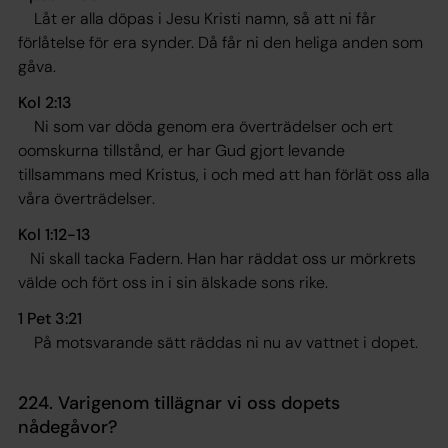
Låt er alla döpas i Jesu Kristi namn, så att ni får
förlåtelse för era synder. Då får ni den heliga anden som
gåva
.
Kol 2:13
Ni som var döda genom era överträdelser och ert
oomskurna tillstånd, er har Gud gjort levande
tillsammans med Kristus, i och med att han förlät oss alla
våra överträdelser
.
Kol 1:12-13
Ni skall tacka Fadern. Han har räddat oss ur mörkrets
välde och fört oss in i sin älskade sons rike.
1 Pet 3:21
På motsvarande sätt räddas ni nu av vattnet i dopet
.
224. Varigenom tillägnar vi oss dopets
nådegåvor?