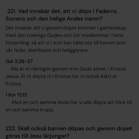
221. Vad innebär det, att vi döps i Faderns,
Sonens och den helige Andes namn?
Det innebär att vi genom dopet kommer i gemenskap
med den treenige Guden och blir medlemmar i hans
församling, så att vi i tron kan hålal oss till honom som
vår fader, återlösare och heliggörare.
Gal 3:26-27
Alla är ni nämligen genom tron Guds söner, i Kristus
Jesus. Är ni döpta in i Kristus har ni också iklätt er
Kristus
.
1 Kor 12:13
Med en och samma Ande har vi alla döpts att höra till
en och samma kropp
.
222. Skall också barnen döpas och genom dopet
göras till Jesu lärjungar?