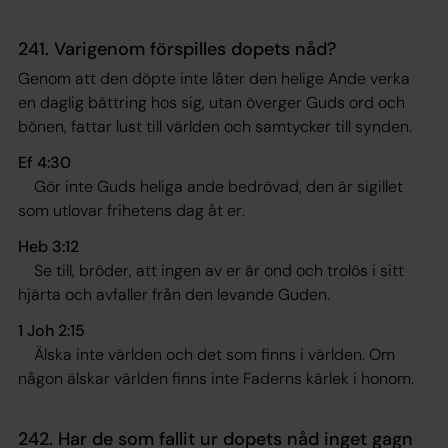
241. Varigenom förspilles dopets nåd?
Genom att den döpte inte låter den helige Ande verka
en daglig bättring hos sig, utan överger Guds ord och
bönen, fattar lust till världen och samtycker till synden.
Ef 4:30
Gör inte Guds heliga ande bedrövad, den är sigillet
som utlovar frihetens dag åt er
.
Heb 3:12
Se till, bröder, att ingen av er är ond och trolös i sitt
hjärta och avfaller från den levande Guden.
1 Joh 2:15
Älska inte världen och det som finns i världen. Om
någon älskar världen finns inte Faderns kärlek i honom
.
242. Har de som fallit ur dopets nåd inget gagn