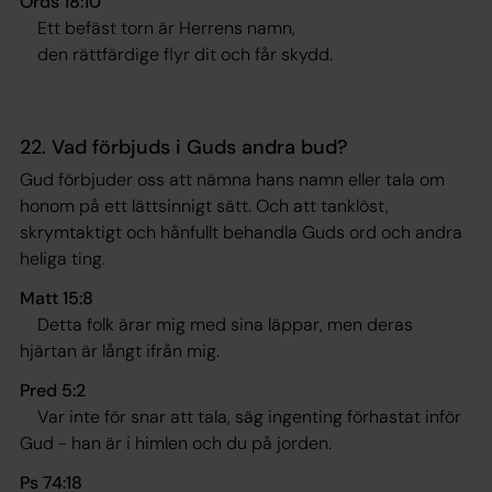
Ords 18:10
Ett befäst torn är Herrens namn,
den rättfärdige flyr dit och får skydd.
22. Vad förbjuds i Guds andra bud?
Gud förbjuder oss att nämna hans namn eller tala om
honom på ett lättsinnigt sätt. Och att tanklöst,
skrymtaktigt och hånfullt behandla Guds ord och andra
heliga ting.
Matt 15:8
Detta folk ärar mig med sina läppar, men deras
hjärtan är långt ifrån mig
.
Pred 5:2
Var inte för snar att tala, säg ingenting förhastat inför
Gud - han är i himlen och du på jorden.
Ps 74:18