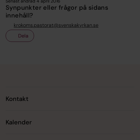
Senast ändrad 4 april 2016
Synpunkter eller frågor på sidans
innehåll?
krokoms.pastorat@svenskakyrkan.se
Dela
Tillbaka till toppen
Tillbaka till innehållet
Kontakt
Kalender