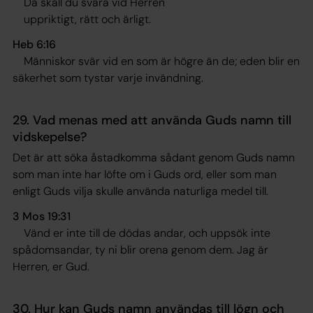
Då skall du svära vid Herren
uppriktigt, rätt och ärligt.
Heb 6:16
Människor svär vid en som är högre än de; eden blir en
säkerhet som tystar varje invändning.
29. Vad menas med att använda Guds namn till
vidskepelse?
Det är att söka åstadkomma sådant genom Guds namn
som man inte har löfte om i Guds ord, eller som man
enligt Guds vilja skulle använda naturliga medel till.
3 Mos 19:31
Vänd er inte till de dödas andar, och uppsök inte
spådomsandar, ty ni blir orena genom dem. Jag är
Herren, er Gud
.
30. Hur kan Guds namn användas till lögn och