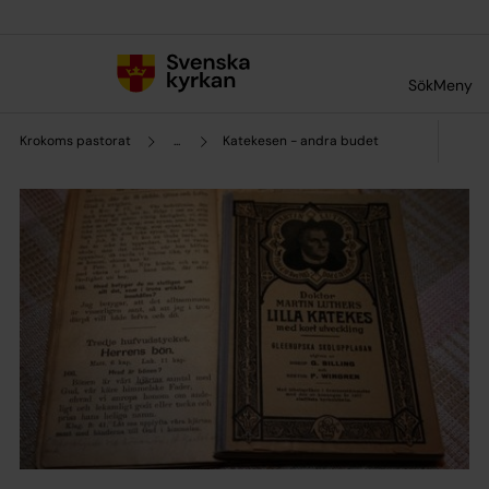
Till innehållet
Till undermeny
Sök
Meny
Krokoms pastorat
...
Katekesen - andra budet