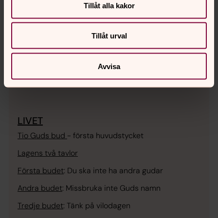
Tillåt alla kakor
Tillåt urval
Luthers lilla katekes innehåller
Katekesen, inledning
Avvisa
LIVET
Tio Guds bud
- första huvudstycket
Lagens två tavlor
Första budet
:
Du ska inte ha andra gudar
Andra budet
:
Missbruka inte Guds namn
Tredje budet
:
Tänk på vilodagen