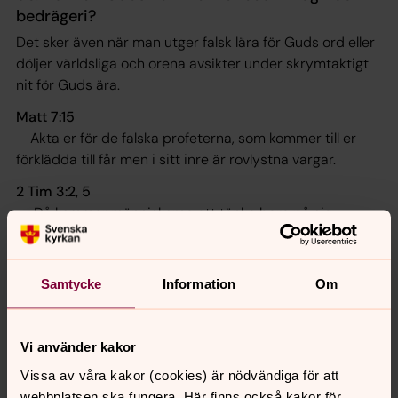
bedrägeri?
Det sker även när man utger falsk lära för Guds ord eller
döljer världsliga och orena avsikter under skrymtaktigt
nit för Guds ära.
Matt 7:15
Akta er för de falska profeterna, som kommer till er
förklädda till får men i sitt inre är rovlystna vargar.
2 Tim 3:2, 5
Då kommer människorna att tänka bara på sig
själva. De bär fromheten som en mask men vill inte veta
av dess kraft. Håll dig borta från dem
.
Samtycke
Information
Om
31. Vad vill Gud lära os genom den hotelse som han fogat
till andra budet?
Vi använder kakor
Genom denna hotelse vill Gud lära oss att missbruket av
Vissa av våra kakor (cookies) är nödvändiga för att
hans namn är en svår synd, som inte undgår Guds dom,
webbplatsen ska fungera. Här finns också kakor för