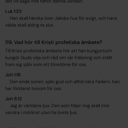
det vill säga inte tillhör denna världen.
Luk 1:33
Han skall härska över Jakobs hus för evigt, och hans
välde skall aldrig ta slut.
119. Vad hör till Kristi profetiska ämbete?
Till Kristi profetiska ämbete hör att han kungjortoch
kungör Guds vilja och råd om vår frälsning och ställt
fram sig själv som ett föredöme för oss.
Joh 1:18
Den ende sonen, själv gud och alltid nära Fadern, han
har förklarat honom för oss
.
Joh 8:12
Jag är världens ljus. Den som följer mig skall inte
vandra i mörkret utan ha livets ljus
.