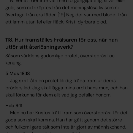
Ni vet att det inte var med förgängliga ting, silver eller
guld, som ni friköptes från det meningslösa liv som ni
övertagit från era fäder. [19] Nej, det var med blodet från
ett lamm utan fel eller fläck, Kristi dyrbara blod
.
118. Hur framställes Frälsaren för oss, när han
utför sitt återlösningsverk?
Såsom världens gudomlige profet, överstepräst oc
konung.
5 Mos 18:18
Jag skall låta en profet lik dig träda fram ur deras
bröders led. Jag skall lägga mina ord i hans mun, och han
skall förkunna för dem allt vad jag befaller honom.
Heb 9:11
Men nu har Kristus trätt fram som överstepräst för det
goda som skall komma. Han har gått genom det större
och fullkomligare tält som inte är gjort av människohand,