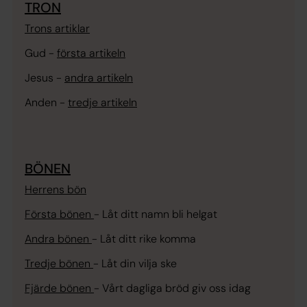
TRON
Trons artiklar
Gud -
första artikeln
Jesus -
andra artikeln
Anden -
tredje artikeln
BÖNEN
Herrens bön
Första bönen
-
Låt ditt namn bli helgat
Andra bönen
-
Låt ditt rike komma
Tredje bönen
-
Låt din vilja ske
Fjärde bönen
-
Vårt dagliga bröd giv oss idag