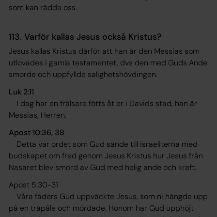
som kan rädda oss
.
113. Varför kallas Jesus också Kristus?
Jesus kallas Kristus därför att han är den Messias som
utlovades i gamla testamentet, dvs den med Guds Ande
smorde och uppfyllde salighetshövdingen.
Luk 2:11
I dag har en frälsare fötts åt er i Davids stad, han är
Messias, Herren
.
Apost 10:36, 38
Detta var ordet som Gud sände till israeliterna med
budskapet om fred genom Jesus Kristus hur Jesus från
Nasaret blev smord av Gud med helig ande och kraft.
Apost 5:30-31
Våra fäders Gud uppväckte Jesus, som ni hängde upp
på en träpåle och mördade. Honom har Gud upphöjt