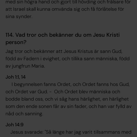
med sin högra hand och gjort till hövding och frälsare för
att Israel skall kunna omvända sig och få förlåtelse för
sina synder
.
114. Vad tror och bekänner du om Jesu Kristi
person?
Jag tror och bekänner att Jesus Kristus är sann Gud,
född av Fadern i evighet, och tillika sann människa, född
av jungfrun Maria.
Joh 1:1, 14
I begynnelsen fanns Ordet, och Ordet fanns hos Gud,
och Ordet var Gud. - Och Ordet blev människa och
bodde bland oss, och vi såg hans härlighet, en härlighet
som den ende sonen får av sin fader, och han var fylld av
nåd och sanning
.
Joh 14:9
Jesus svarade: "Så länge har jag varit tillsammans med