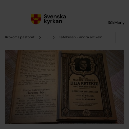
Till innehållet
Till undermeny
Sök
Meny
Krokoms pastorat
...
Katekesen - andra artikeln