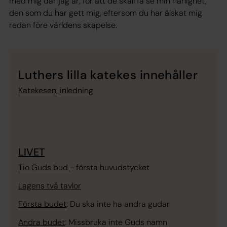
med mig där jag är, för att de skall få se min härlighet,
den som du har gett mig, eftersom du har älskat mig
redan före världens skapelse
.
Luthers lilla katekes innehåller
Katekesen, inledning
LIVET
Tio Guds bud
- första huvudstycket
Lagens två tavlor
Första budet
:
Du ska inte ha andra gudar
Andra budet
:
Missbruka inte Guds namn