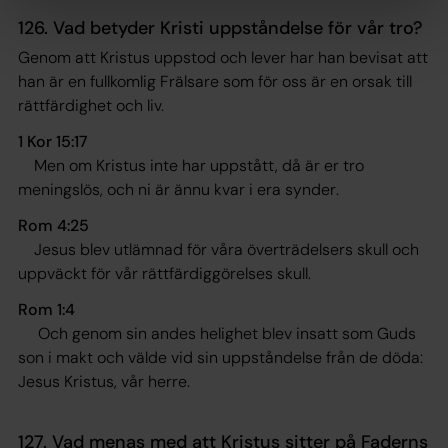
126. Vad betyder Kristi uppståndelse för vår tro?
Genom att Kristus uppstod och lever har han bevisat att
han är en fullkomlig Frälsare som för oss är en orsak till
rättfärdighet och liv.
1 Kor 15:17
Men om Kristus inte har uppstått, då är er tro
meningslös, och ni är ännu kvar i era synder
.
Rom 4:25
Jesus blev utlämnad för våra överträdelsers skull och
uppväckt för vår rättfärdiggörelses skull
.
Rom 1:4
Och genom sin andes helighet blev insatt som Guds
son i makt och välde vid sin uppståndelse från de döda:
Jesus Kristus, vår herre
.
127. Vad menas med att Kristus sitter på Faderns