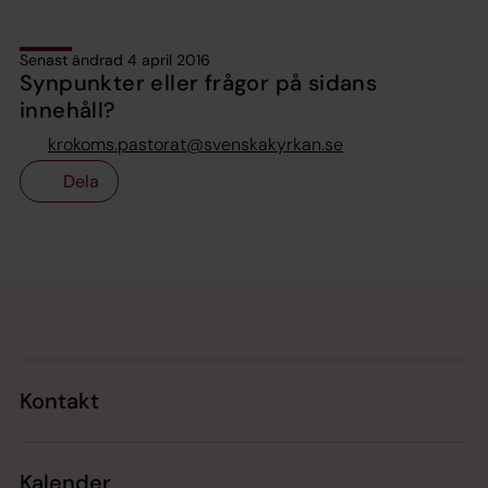
Senast ändrad 4 april 2016
Synpunkter eller frågor på sidans
innehåll?
krokoms.pastorat@svenskakyrkan.se
Dela
Tillbaka till toppen
Tillbaka till innehållet
Kontakt
Kalender