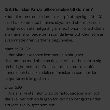
129. Hur sker Kristi tillkommelse till domen?
Kristi tillkommelse till domen sker på ett synligt sätt. Då
skall han komma på himlens skyar med stor makt och
härlighet och alla heliga änglar med honom, för att döma
alla människor, både dem som då lever och dem som är
avsomnade ifrån världens begynnelse.
Matt 25:31-32
När Människosonen kommer i sin härlighet
tillsammans med alla sina änglar, då skall han sätta sig
på härlighetens tron. Och alla folk skall samlas inför
honom, och han skall skilja människorna som herden
skiljer fåren från getterna
.
2 Kor 5:10
Alla skall vi stå inför Kristi domstol, sådana vi är, och
där skall var och en få igen för vad han har gjort under
sitt jordiska liv, gott som ont
.