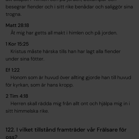
besegrar fiender och i sitt rike benådar och saliggör sina
trogna.
Matt 28:18
Åt mig har getts all makt i himlen och på jorden
.
1 Kor 15:25
Kristus måste härska tills han har lagt alla fiender
under sina fötter
.
Ef 1:22
Honom som är huvud över allting gjorde han till huvud
för kyrkan, som är hans kropp.
2 Tim 4:18
Herren skall rädda mig från allt ont och hjälpa mig in i
sitt himmelska rike
.
122. I vilket tillstånd framträder vår Frälsare för
oss?