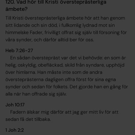
120. Vad hör till Kristi översteprästerliga
ämbete?
Till Kristi översteprästerliga ämbete hör att han genom
sitt lidande och sin död, i fullkomlig lydnad mot sin
himmelske Fader, frivilligt offrat sig själv till försoning för
våra synder, och därför alltid ber för oss.
Heb 7:26-27
En sådan överstepräst var det vi behövde: en som är
helig, oskyldig, obefläckad, skild från syndare, upphöjd
över himlarna. Han måste inte som de andra
översteprästerna dagligen offra först för sina egna
synder och sedan för folkets. Det gjorde han en gång för
alla när han offrade sig själv.
Joh 10:17
Fadern älskar mig därför att jag ger mitt liv för att
sedan få det tillbaka
.
1 Joh 2:2