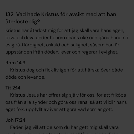
132. Vad hade Kristus för avsikt med att han
återlöste dig?
Kristus har återlöst mig för att jag skall vara hans egen,
bliva och leva under honom i hans rike och tjäna honom i
evig rättfärdighet, oskuld och salighet, såsom han är
uppstånden ifrån döden, lever och regerar i evighet.
Rom 14:9
Kristus dog och fick liv igen för att härska över både
döda och levande
.
Tit 2:14
Kristus Jesus har offrat sig själv för oss, för att friköpa
oss från alla synder och göra oss rena, så att vi blir hans
eget folk, uppfyllt av iver att göra vad som är gott
.
Joh 17:24
Fader, jag vill att de som du har gett mig skall vara