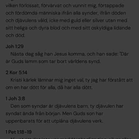
vilken förlossat, förvärvat och vunnit mig, förtappade
och fördömda människa ifrån alla synder, ifrån döden
och djävulens våld, icke med guld eller silver utan med
sitt heliga och dyra blod och med sitt oskyldiga lidande
och död.
Joh 1:29
Nästa dag såg han Jesus komma, och han sade: "Där
är Guds lamm som tar bort världens synd.
2 Kor 5:14
Kristi kärlek lämnar mig inget val, ty jag har förstått att
om en har dött för alla, då har alla dött.
1 Joh 3:8
Den som syndar är djävulens barn, ty djävulen har
syndat ända från början. Men Guds son har
uppenbarats för att utplåna djävulens verk.
1 Pet 1:18-19