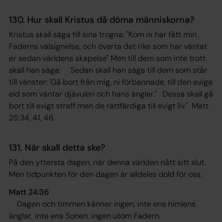
130. Hur skall Kristus då döma människorna?
Kristus skall säga till sina trogna:
"Kom ni har fått min
Faderns välsignelse, och överta det rike som har väntat
er sedan världens skapelse"
Men till dem som inte trott
skall han säga: Sedan skall han säga till dem som står
till vänster:
'Gå bort från mig, ni förbannade, till den eviga
eld som väntar djävulen och hans änglar."
Dessa skall gå
bort till evigt straff men de rättfärdiga till evigt liv." Matt
25:34, 41, 46.
131. När skall detta ske?
På den yttersta dagen, när denna världen nått sitt slut.
Men tidpunkten för den dagen är alldeles dold för oss.
Matt 24:36
Dagen och timmen känner ingen, inte ens himlens
änglar, inte ens Sonen, ingen utom Fadern.