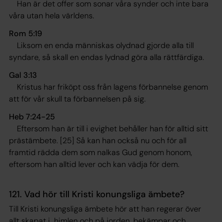
Han är det offer som sonar våra synder och inte bara
våra utan hela världens.
Rom 5:19
Liksom en enda människas olydnad gjorde alla till
syndare, så skall en endas lydnad göra alla rättfärdiga
.
Gal 3:13
Kristus har friköpt oss från lagens förbannelse genom
att för vår skull ta förbannelsen på sig.
Heb 7:24-25
Eftersom han är till i evighet behåller han för alltid sitt
prästämbete. [25] Så kan han också nu och för all
framtid rädda dem som nalkas Gud genom honom,
eftersom han alltid lever och kan vädja för dem
.
121. Vad hör till Kristi konungsliga ämbete?
Till Kristi konungsliga ämbete hör att han regerar över
allt skapat i himlen och på jorden, bekämpar och