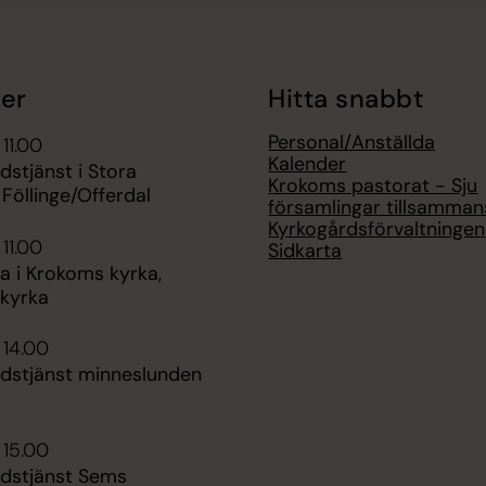
er
Hitta snabbt
Personal/Anställda
 11.00
Kalender
udstjänst i Stora
Krokoms pastorat - Sju
 Föllinge/Offerdal
församlingar tillsamman
Kyrkogårdsförvaltningen
 11.00
Sidkarta
 i Krokoms kyrka,
kyrka
 14.00
udstjänst minneslunden
 15.00
udstjänst Sems