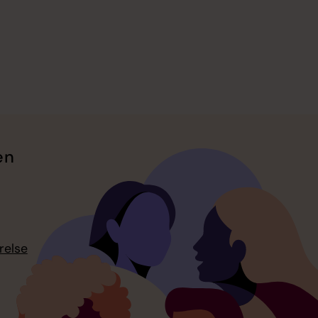
en
relse