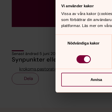
Vi använder kakor
Vissa av våra kakor (cookies
som förbättrar din användaru
plattformar. Läs mer om våra
Samtyckesval
Nödvändiga kakor
Senast ändrad 5 juni 2025
Synpunkter eller frågor på sidans i
krokoms.pastorat@svenskakyrkan.se
Dela
Avvisa
Tillbaka till toppen
Tillbaka till innehållet