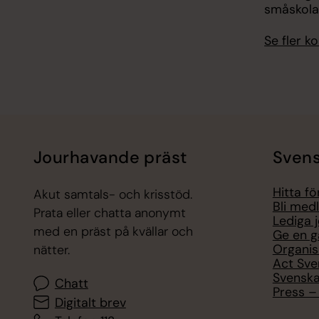
småskola
Se fler 
Jourhavande präst
Svens
Hitta f
Akut samtals- och krisstöd.
Bli med
Prata eller chatta anonymt
Lediga 
med en präst på kvällar och
Ge en g
Organis
nätter.
Act Sve
Svenska
Chatt
Press – 
Digitalt brev