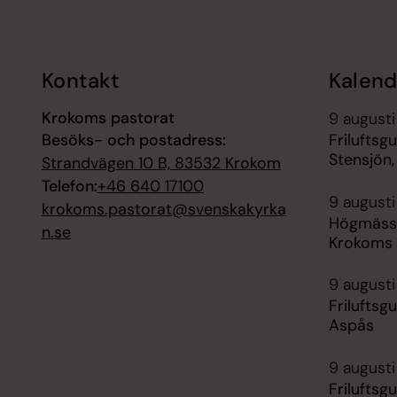
Kontakt
Kalend
Krokoms pastorat
9 augusti
Besöks- och postadress:
Friluftsg
Stensjön,
Strandvägen 10 B, 83532 Krokom
Telefon:
+46 640 17100
9 augusti
krokoms.pastorat@svenskakyrka
Högmässa
n.se
Krokoms 
9 augusti
Friluftsg
Aspås
9 augusti
Friluftsg