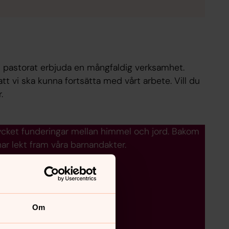
 pastorat erbjuda en mångfaldig verksamhet.
t vi ska kunna fortsätta med vårt arbete. Vill du
.
cket funderingar mellan himmel och jord. Bakom
r lekt fram våra barnandakter.
Om