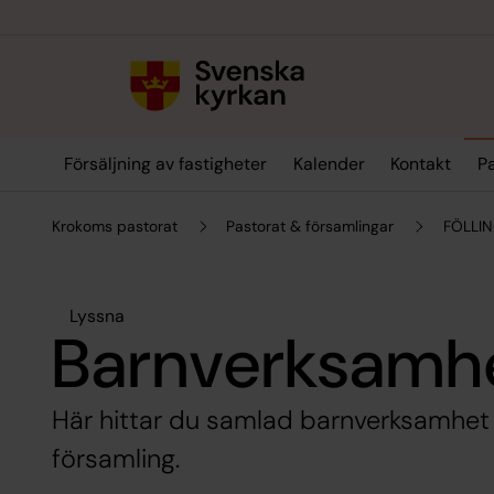
Till innehållet
Till undermeny
Försäljning av fastigheter
Kalender
Kontakt
Pa
Krokoms pastorat
Pastorat & församlingar
FÖLLI
Lyssna
Barnverksamhet
Här hittar du samlad barnverksamhet 
församling.