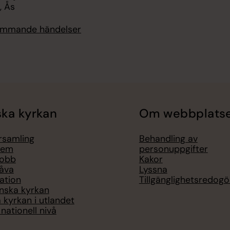
, Ås
kommande händelser
ka kyrkan
Om webbplats
örsamling
Behandling av
lem
personuppgifter
jobb
Kakor
åva
Lyssna
ation
Tillgänglighetsredogö
nska kyrkan
 kyrkan i utlandet
nationell nivå