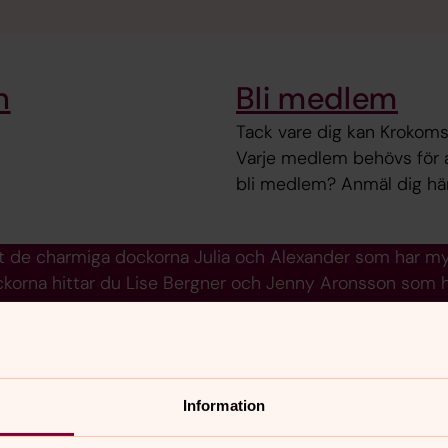
n
Bli medlem
Tack vare dig kan Krokoms
Varje medlem behövs för at
bli medlem? Anmäl dig här
 de charmiga dockorna Julia och Alexander som har my
korna hittar du Lise Bergner och Jenny Aronsson som ha
Information