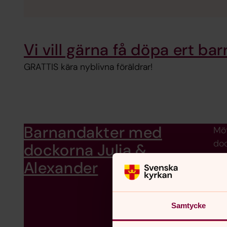
Vi vill gärna få döpa ert bar
GRATTIS kära nyblivna föräldrar!
Barnandakter med
Möt
doc
dockorna Julia &
Alexander
Samtycke