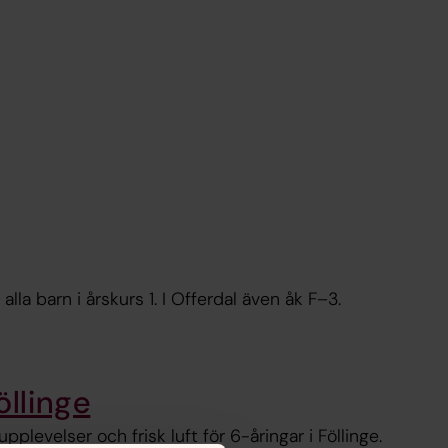
lla barn i årskurs 1. I Offerdal även åk F–3.
öllinge
plevelser och frisk luft för 6-åringar i Föllinge.