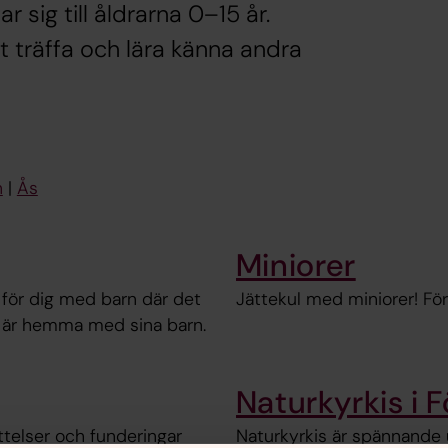
 sig till åldrarna 0–15 år.
tt träffa och lära känna andra
n
|
Ås
Miniorer
 för dig med barn där det
Jättekul med miniorer! För a
så är hemma med sina barn.
Naturkyrkis i F
telser och funderingar
Naturkyrkis är spännande up