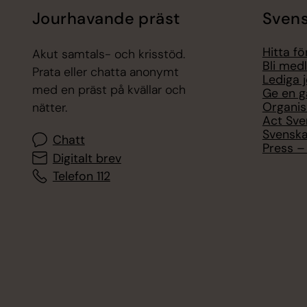
Jourhavande präst
Svens
Hitta f
Akut samtals- och krisstöd.
Bli med
Prata eller chatta anonymt
Lediga 
med en präst på kvällar och
Ge en g
Organis
nätter.
Act Sve
Svenska
Chatt
Press – 
Digitalt brev
Telefon 112