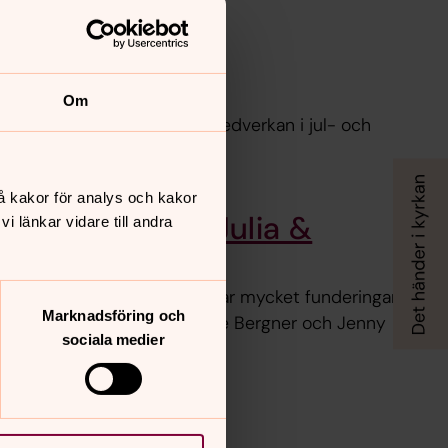
Om
ill vi erbjuda skolorna vår medverkan i jul- och
ingar och temadagar.
å kakor för analys och kakor
med dockorna Julia &
 länkar vidare till andra
 Julia och Alexander som har mycket funderingar
Marknadsföring och
akom dockorna hittar du Lise Bergner och Jenny
sociala medier
m våra barnandakter.