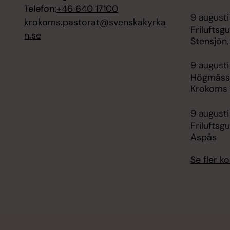
Telefon:
+46 640 17100
9 augusti
krokoms.pastorat@svenskakyrka
Friluftsg
n.se
Stensjön,
9 augusti
Högmässa
Krokoms 
9 augusti
Friluftsg
Aspås
Se fler 