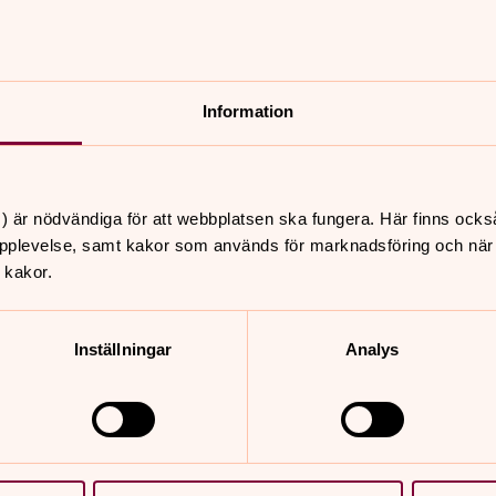
Se Webb-tv-reportage!
Skolkontakter
Information
 minst lika mycket om
Kring kyrkoårets högtider v
påskspel, upplevelsevandr
) är nödvändiga för att webbplatsen ska fungera. Här finns ocks
n
Barnandakter 
pplevelse, samt kakor som används för marknadsföring och när vi
 kakor.
Alexander
Möt de charmiga dockorna
Inställningar
Analys
mellan himmel och jord. B
Aronsson som har lekt fra