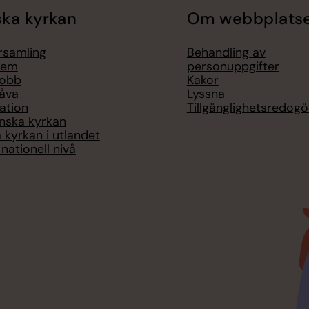
ka kyrkan
Om webbplats
örsamling
Behandling av
lem
personuppgifter
jobb
Kakor
åva
Lyssna
ation
Tillgänglighetsredogö
nska kyrkan
 kyrkan i utlandet
nationell nivå