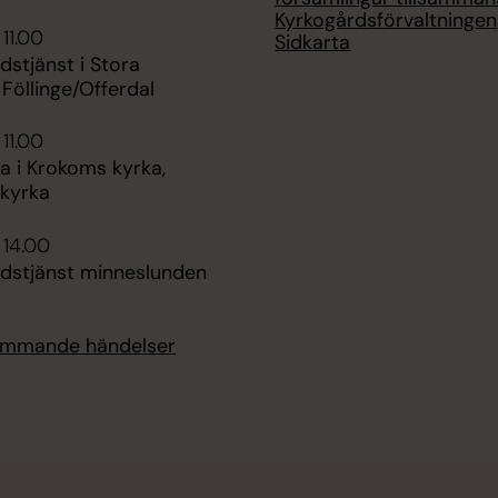
Kyrkogårdsförvaltningen
 11.00
Sidkarta
udstjänst i Stora
 Föllinge/Offerdal
 11.00
 i Krokoms kyrka,
kyrka
 14.00
udstjänst minneslunden
kommande händelser