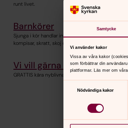
runt livet.
Barnkörer
Samtycke
Sjunga i kör handlar inte bara om att sjunga utan
kompisar, skratt, skoj och gemenskap.
Vi använder kakor
Vissa av våra kakor (cookies
Vi vill gärna få döpa ert bar
som förbättrar din användaru
plattformar. Läs mer om våra
GRATTIS kära nyblivna föräldrar!
Samtyckesval
Nödvändiga kakor