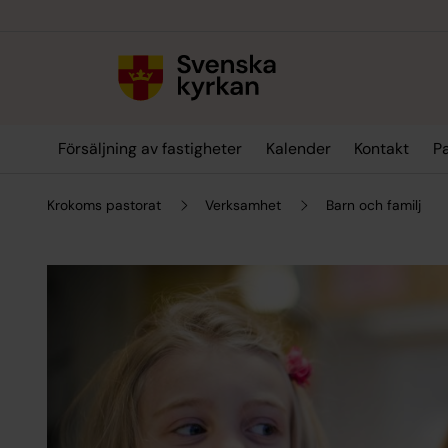
Till innehållet
Till undermeny
Försäljning av fastigheter
Kalender
Kontakt
Pa
Krokoms pastorat
Verksamhet
Barn och familj