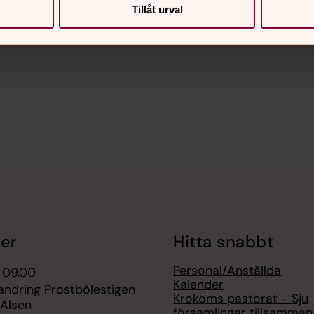
Tillåt urval
nnehåll?
er
Hitta snabbt
Personal/Anställda
 09.00
Kalender
andring Prostbölestigen
Krokoms pastorat - Sju
-Alsen
församlingar tillsamman