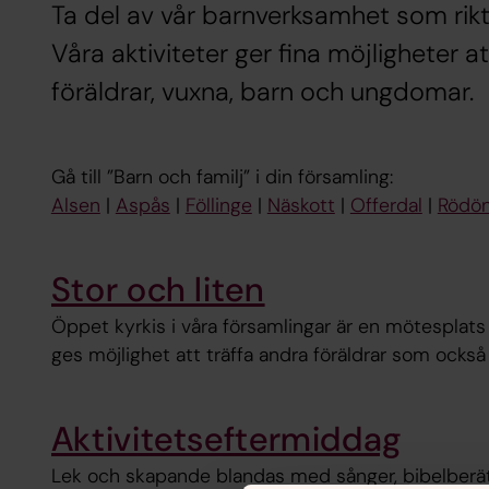
Ta del av vår barnverksamhet som riktar
Våra aktiviteter ger fina möjligheter a
föräldrar, vuxna, barn och ungdomar.
Gå till ”Barn och familj” i din församling:
Alsen
|
Aspås
|
Föllinge
|
Näskott
|
Offerdal
|
Rödö
Stor och liten
Öppet kyrkis i våra församlingar är en mötesplats
ges möjlighet att träffa andra föräldrar som ock
Aktivitetseftermiddag
Lek och skapande blandas med sånger, bibelberät