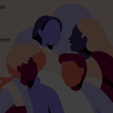
en
relse