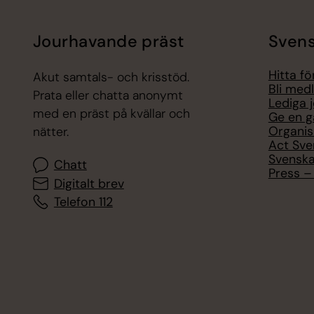
Jourhavande präst
Svens
Hitta f
Akut samtals- och krisstöd.
Bli med
Prata eller chatta anonymt
Lediga 
med en präst på kvällar och
Ge en g
Organis
nätter.
Act Sve
Svenska
Chatt
Press – 
Digitalt brev
Telefon 112