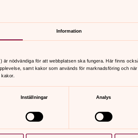
Information
e nydanska.
) är nödvändiga för att webbplatsen ska fungera. Här finns ocks
 Taalmodighed god. Laa alt Leffve i Dene
pplevelse, samt kakor som används för marknadsföring och när vi
 kakor.
er och du I werden haffde ieg Moye oc
Inställningar
Analys
ska och danska samt motivet, är