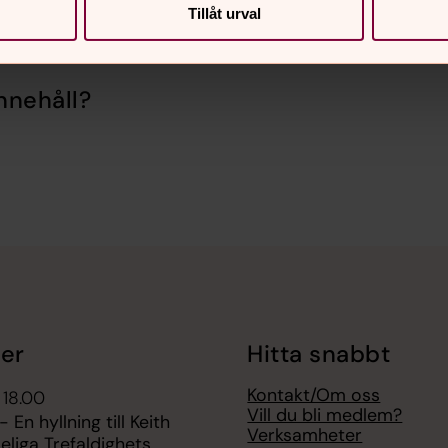
Tillåt urval
nnehåll?
er
Hitta snabbt
Kontakt/Om oss
 18.00
Vill du bli medlem?
 En hyllning till Keith
Verksamheter
Heliga Trefaldighets