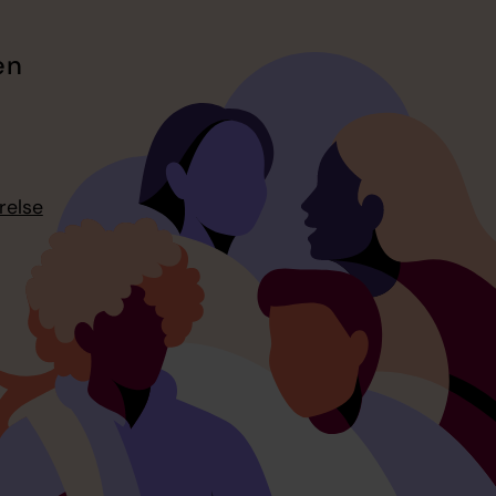
en
relse