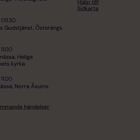
Hjälp till!
Sidkarta
 09.30
s Gudstjänst, Österängs
 11.00
ässa, Heliga
hets kyrka
 11.00
ässa, Norra Åsums
kommande händelser