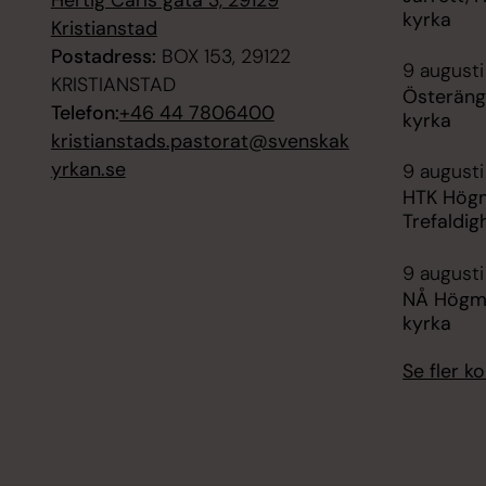
kyrka
Kristianstad
Postadress:
BOX 153, 29122
9 augusti
KRISTIANSTAD
Österäng
Telefon:
+46 44 7806400
kyrka
kristianstads.pastorat@svenskak
yrkan.se
9 augusti
HTK Högm
Trefaldig
9 augusti
NÅ Högm
kyrka
Se fler 