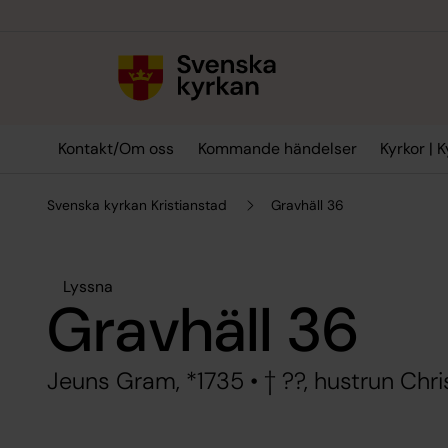
Till innehållet
Till undermeny
Kontakt/Om oss
Kommande händelser
Kyrkor | 
Svenska kyrkan Kristianstad
Gravhäll 36
Lyssna
Gravhäll 36
Jeuns Gram, *1735 • † ??, hustrun Chris