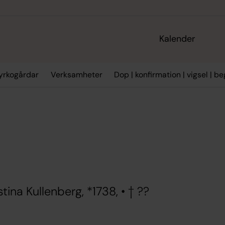
Kalender
Kyrkogårdar
Verksamheter
Dop | konfirmation | vigsel | b
tina Kullenberg, *1738, • † ??