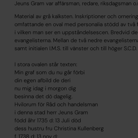
Jeuns Gram var affärsman, redare, riksdagsman o.s
Material av grå kalksten. Inskriptioner och ornerin
omfattande en oval med personalia stödd av två fig
i vilken man ser en uppståndelsescen. Bredvid denn
evangelisterna. Mellan de två nedre evangelister
samt initialen I.M.S. till vänster och till höger S.C.D.
I stora ovalen står texten:
Min graf som du nu går förbi
din egen afbild de deri
nu mig idag i morgon dig
besinna det dö dagelig.
Hvilorum för Råd och handelsman
i denna stad herr Jeuns Gram
född åhr 1735 d: 13 Juli död
dess hustru fru Christina Kullenberg
f. 1738 d: 13 nov d: