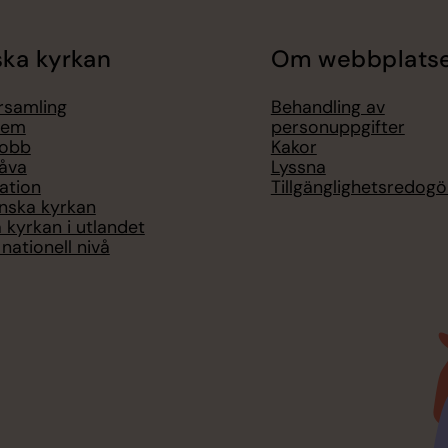
ka kyrkan
Om webbplats
örsamling
Behandling av
lem
personuppgifter
jobb
Kakor
åva
Lyssna
ation
Tillgänglighetsredogö
nska kyrkan
 kyrkan i utlandet
nationell nivå