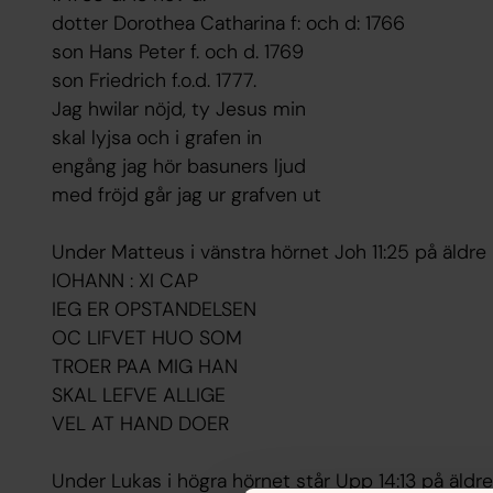
dotter Dorothea Catharina f: och d: 1766
son Hans Peter f. och d. 1769
son Friedrich f.o.d. 1777.
Jag hwilar nöjd, ty Jesus min
skal lyjsa och i grafen in
engång jag hör basuners ljud
med fröjd går jag ur grafven ut
Under Matteus i vänstra hörnet Joh 11:25 på äldre
IOHANN : XI CAP
IEG ER OPSTANDELSEN
OC LIFVET HUO SOM
TROER PAA MIG HAN
SKAL LEFVE ALLIGE
VEL AT HAND DOER
Under Lukas i högra hörnet står Upp 14:13 på äldr