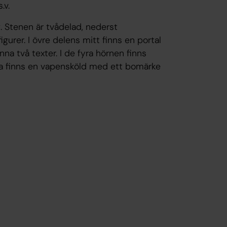
.v.
g. Stenen är tvådelad, nederst
urer. I övre delens mitt finns en portal
a två texter. I de fyra hörnen finns
na finns en vapensköld med ett bomärke