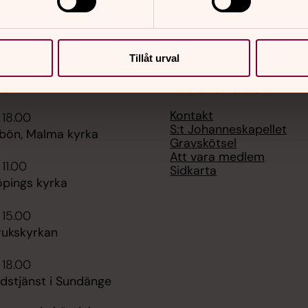
Tillåt urval
er
Hitta snabbt
Kontakt
 18.00
S:t Johanneskapellet
bön, Malma kyrka
Gravskötsel
Att vara medlem
 11.00
Sidkarta
öpings kyrka
 15.00
rukskyrkan
 18.00
udstjänst i Sundänge