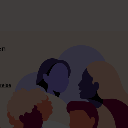
en
relse