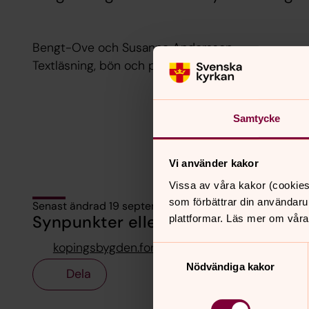
Bengt-Ove och Susanne Andersson.
Textläsning, bön och psalmsång till gitarr.
Samtycke
Vi använder kakor
Vissa av våra kakor (cookies
som förbättrar din användaru
Senast ändrad 19 september 2022
Synpunkter eller frågor på sidans i
plattformar. Läs mer om våra
kopingsbygden.forsamling@svenskakyrkan.se
Samtyckesval
Nödvändiga kakor
Dela