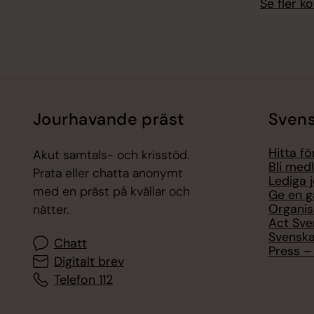
Se fler 
Jourhavande präst
Svens
Hitta f
Akut samtals- och krisstöd.
Bli med
Prata eller chatta anonymt
Lediga 
med en präst på kvällar och
Ge en g
Organis
nätter.
Act Sve
Svenska
Chatt
Press – 
Digitalt brev
Telefon 112