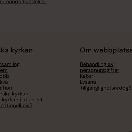
kommande händelser
ka kyrkan
Om webbplats
örsamling
Behandling av
lem
personuppgifter
jobb
Kakor
åva
Lyssna
ation
Tillgänglighetsredogö
nska kyrkan
 kyrkan i utlandet
nationell nivå