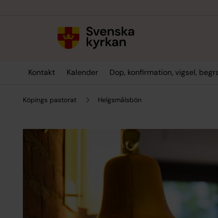
Till innehållet
Till undermeny
Kontakt
Kalender
Dop, konfirmation, vigsel, beg
Köpings pastorat
Helgsmålsbön