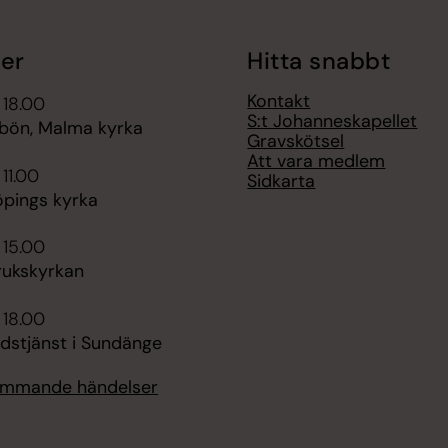
er
Hitta snabbt
Kontakt
 18.00
S:t Johanneskapellet
bön, Malma kyrka
Gravskötsel
Att vara medlem
 11.00
Sidkarta
öpings kyrka
 15.00
rukskyrkan
 18.00
udstjänst i Sundänge
kommande händelser