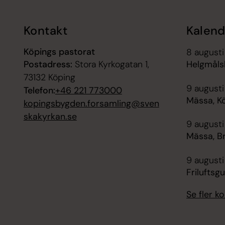
Kontakt
Kalend
Köpings pastorat
8 augusti
Postadress:
Stora Kyrkogatan 1,
Helgmåls
73132 Köping
9 augusti
Telefon:
+46 221 773000
Mässa, K
kopingsbygden.forsamling@sven
skakyrkan.se
9 augusti
Mässa, B
9 augusti
Friluftsg
Se fler 