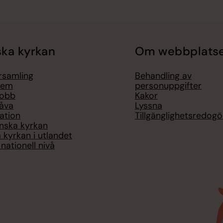
ka kyrkan
Om webbplats
örsamling
Behandling av
lem
personuppgifter
jobb
Kakor
åva
Lyssna
ation
Tillgänglighetsredogö
nska kyrkan
 kyrkan i utlandet
nationell nivå