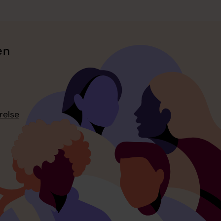
en
relse