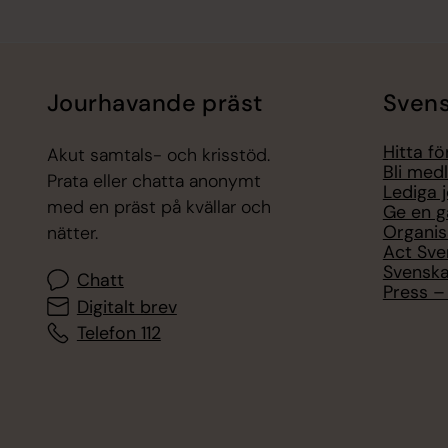
Jourhavande präst
Svens
Hitta f
Akut samtals- och krisstöd.
Bli med
Prata eller chatta anonymt
Lediga 
med en präst på kvällar och
Ge en g
Organis
nätter.
Act Sve
Svenska
Chatt
Press – 
Digitalt brev
Telefon 112