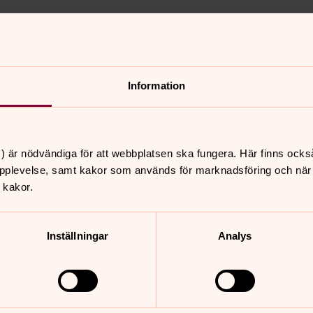
Information
 Upplåtelse av gravplats betalas genom
avsett om man är medlem i ett
tsen.
) är nödvändiga för att webbplatsen ska fungera. Här finns ocks
pplevelse, samt kakor som används för marknadsföring och när vi
 kakor.
Inställningar
Analys
 det gäller skötsel och plantering.