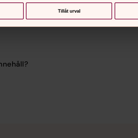
 Sandrina Schulta på
Tillåt urval
30 33.
nnehåll?