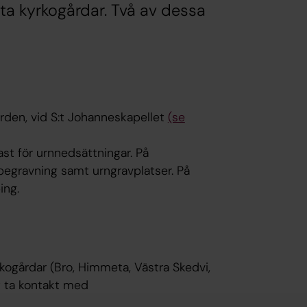
åtta kyrkogårdar. Två av dessa
rden, vid S:t Johanneskapellet
(se
st för urnnedsättningar. På
dbegravning samt urngravplatser. På
ing.
kogårdar (Bro, Himmeta, Västra Skedvi,
t ta kontakt med