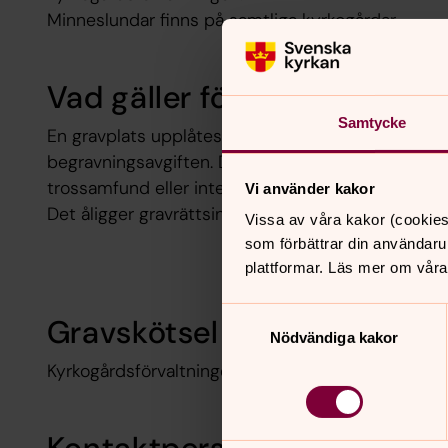
Minneslundar finns på samtliga kyrkogårdar.
Vad gäller för en gravplats?
Samtycke
En gravplats upplåtes för 25 år till den anhöriga.
begravningsavgiften. Denna avgift betalar alla, o
trossamfund eller inte.
Vi använder kakor
Det åligger gravrättsinnehavaren att vårda gravpla
Vissa av våra kakor (cookies
som förbättrar din användaru
plattformar. Läs mer om våra
Samtyckesval
Gravskötsel och plantering
Nödvändiga kakor
Kyrkogårdsförvaltningen erbjuder även tjänster när