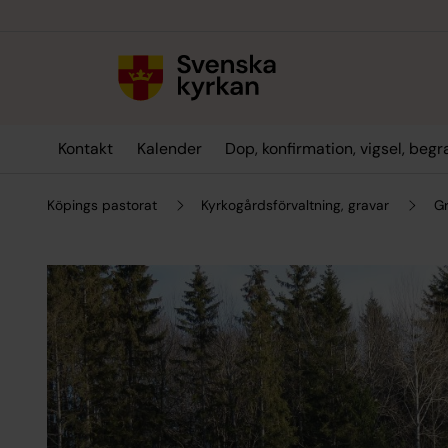
Till innehållet
Till undermeny
Kontakt
Kalender
Dop, konfirmation, vigsel, beg
Köpings pastorat
Kyrkogårdsförvaltning, gravar
Gr