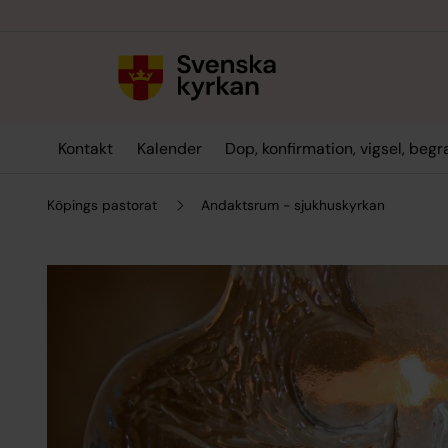
Till innehållet
Till undermeny
Kontakt
Kalender
Dop, konfirmation, vigsel, beg
Köpings pastorat
Andaktsrum - sjukhuskyrkan