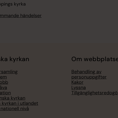
öpings kyrka
kommande händelser
ka kyrkan
Om webbplats
örsamling
Behandling av
lem
personuppgifter
jobb
Kakor
åva
Lyssna
ation
Tillgänglighetsredogö
nska kyrkan
 kyrkan i utlandet
nationell nivå