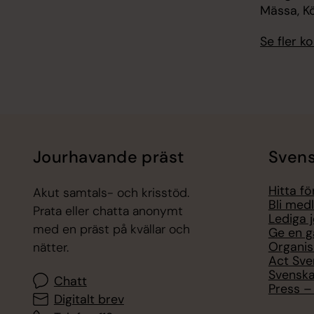
Mässa, K
Se fler 
Jourhavande präst
Svens
Hitta f
Akut samtals- och krisstöd.
Bli med
Prata eller chatta anonymt
Lediga 
med en präst på kvällar och
Ge en g
Organis
nätter.
Act Sve
Svenska
Chatt
Press – 
Digitalt brev