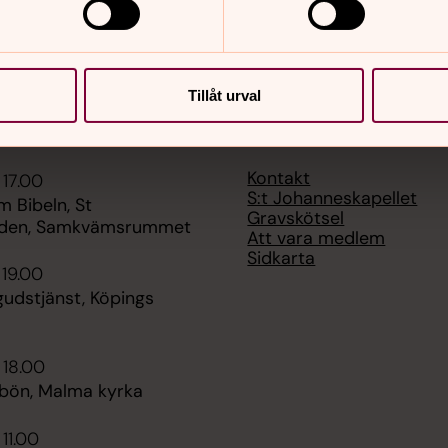
Tillåt urval
er
Hitta snabbt
Kontakt
 17.00
S:t Johanneskapellet
 Bibeln, St
Gravskötsel
rden, Samkvämsrummet
Att vara medlem
Sidkarta
 19.00
gudstjänst, Köpings
 18.00
bön, Malma kyrka
 11.00