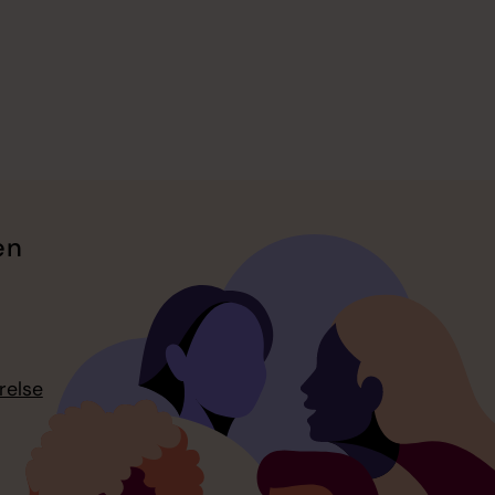
en
relse