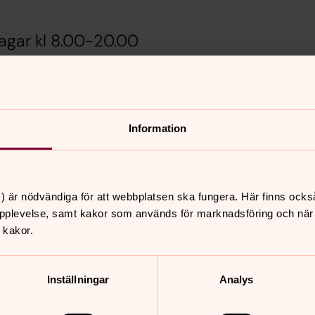
dagar kl 8.00-20.00
00-20.00 varje dag.
t eller bara sitt en stund och andas!
Information
) är nödvändiga för att webbplatsen ska fungera. Här finns ocks
pplevelse, samt kakor som används för marknadsföring och när vi
nnehåll?
 kakor.
Inställningar
Analys