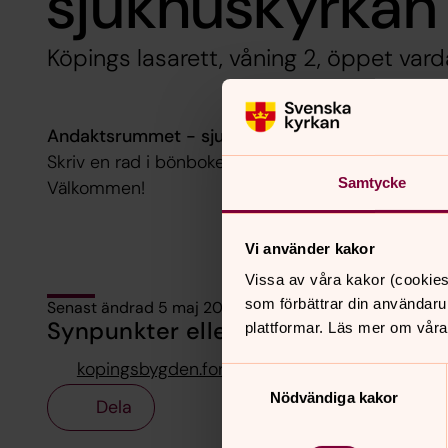
sjukhuskyrkan
Köpings lasarett, våning 2, öppet var
Andaktsrummet - sjukhuskyrkan är öppet kl 8.
Skriv en rad i bönboken, lägg en bönsten på altare
Samtycke
Välkommen!
Vi använder kakor
Vissa av våra kakor (cookies
som förbättrar din användaru
Senast ändrad 5 maj 2025
Synpunkter eller frågor på sidans i
plattformar. Läs mer om våra
kopingsbygden.forsamling@svenskakyrkan.se
Samtyckesval
Nödvändiga kakor
Dela