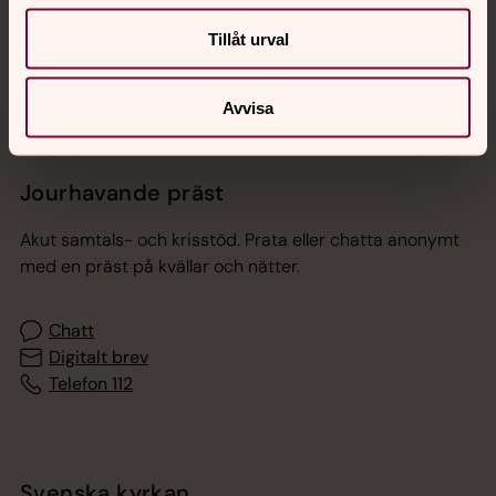
Sociala kanaler
Tillåt urval
Avvisa
Jourhavande präst
Akut samtals- och krisstöd. Prata eller chatta anonymt
med en präst på kvällar och nätter.
Chatt
Digitalt brev
Telefon 112
Svenska kyrkan