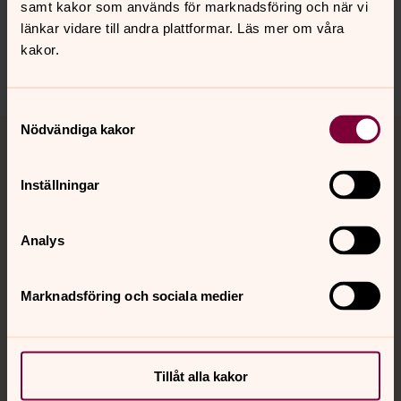
knista.forsamling@svenskakyrkan.se
samt kakor som används för marknadsföring och när vi
länkar vidare till andra plattformar. Läs mer om våra
Dela
kakor.
Samtyckesval
Tillbaka till toppen
Tillbaka till innehållet
Nödvändiga kakor
Inställningar
Kontakt
Analys
Kalender
Marknadsföring och sociala medier
Hitta snabbt
Tillåt alla kakor