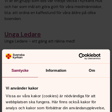
Vi är en grupp som ses var tredje vecka i Kyrkans Hus
och har som mål att göra gott för våra medmänniskor,
bl.a. att ordna en kaffestund för våra äldre på olika
boenden.
Unga Ledare
Unga Ledare – ett gäng att räkna med!
Kyrkbusschaufförer
Vi är ett gäng som kör kyrkbussen till TorsdagsTräffen
och gudstjänster.
Samtycke
Information
Om
Vi använder kakor
Senast ändrad 12 februari 2025
Vissa av våra kakor (cookies) är nödvändiga för att
Synpunkter eller frågor på sidans
webbplatsen ska fungera. Här finns också kakor för
innehåll?
analys och kakor som förbättrar din användarupplevelse,