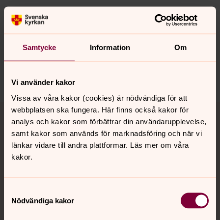
Senast ändrad 1 augusti 2023
Synpunkter eller frågor på sidans
innehåll?
Samtycke
Information
Om
klippans.pastorat@svenskakyrkan.se
Dela
Vi använder kakor
Vissa av våra kakor (cookies) är nödvändiga för att
Tillbaka till toppen
Tillbaka till innehållet
webbplatsen ska fungera. Här finns också kakor för
analys och kakor som förbättrar din användarupplevelse,
samt kakor som används för marknadsföring och när vi
länkar vidare till andra plattformar. Läs mer om våra
Kontakt
kakor.
Samtyckesval
Kalender
Nödvändiga kakor