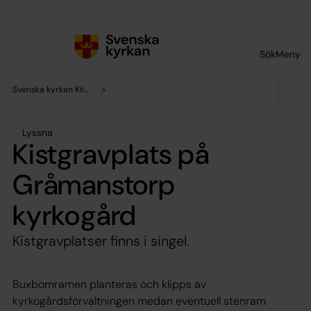
Till innehållet
Till undermeny
Sök
Meny
Svenska kyrkan Klippans pastorat
Lyssna
Kistgravplats på
Gråmanstorp
kyrkogård
Kistgravplatser finns i singel.
Buxbomramen planteras och klipps av
kyrkogårdsförvaltningen medan eventuell stenram