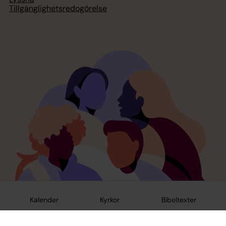
Tillgänglighetsredogörelse
Kalender
Kyrkor
Bibeltexter