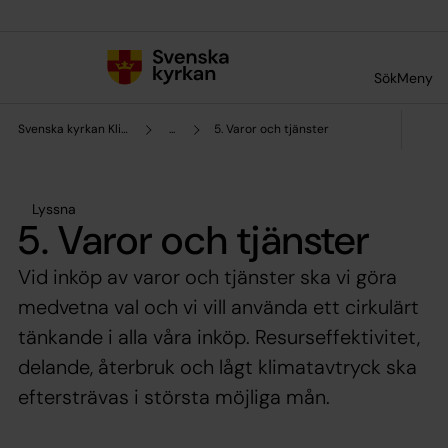
Till innehållet
Till undermeny
Sök
Meny
Svenska kyrkan Klippans pastorat
...
5. Varor och tjänster
Lyssna
5. Varor och tjänster
Vid inköp av varor och tjänster ska vi göra
medvetna val och vi vill använda ett cirkulärt
tänkande i alla våra inköp. Resurseffektivitet,
delande, återbruk och lågt klimatavtryck ska
eftersträvas i största möjliga mån.