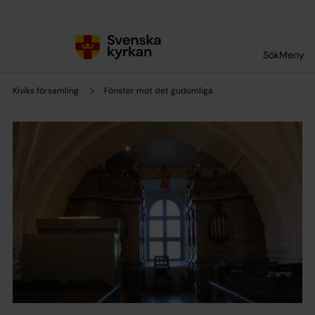
Till innehållet
Till undermeny
Sök
Meny
Kiviks församling
Fönster mot det gudomliga