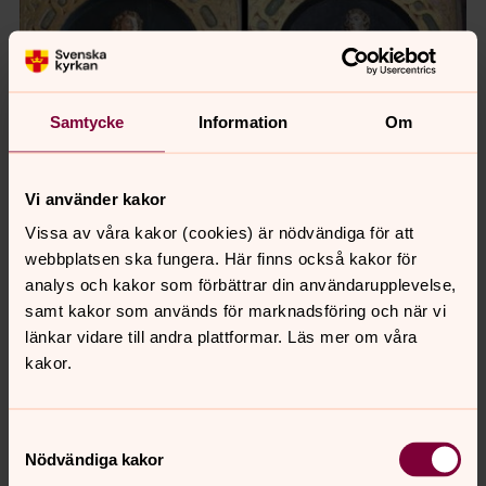
Samtycke
Information
Om
Vi använder kakor
Vissa av våra kakor (cookies) är nödvändiga för att
webbplatsen ska fungera. Här finns också kakor för
analys och kakor som förbättrar din användarupplevelse,
Foto: Sverker Lundahl. Text Erna Roos.
samt kakor som används för marknadsföring och när vi
Glädjebud från predikstolen
länkar vidare till andra plattformar. Läs mer om våra
kakor.
Lyssna: Glädjebud från predikstolen (av
Erna Roos)
Samtyckesval
Nödvändiga kakor