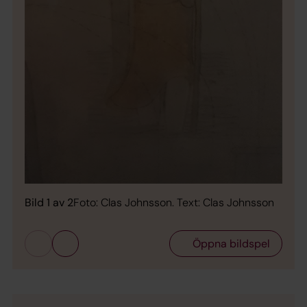
Bild 
Bild 1 av 2
Foto: Clas Johnsson. Text: Clas Johnsson
Öppna bildspel