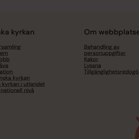
ka kyrkan
Om webbplats
örsamling
Behandling av
lem
personuppgifter
jobb
Kakor
åva
Lyssna
ation
Tillgänglighetsredogö
nska kyrkan
 kyrkan i utlandet
nationell nivå