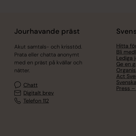
Jourhavande präst
Svens
Hitta f
Akut samtals- och krisstöd.
Bli med
Prata eller chatta anonymt
Lediga 
med en präst på kvällar och
Ge en g
Organis
nätter.
Act Sve
Svenska
Chatt
Press – 
Digitalt brev
Telefon 112