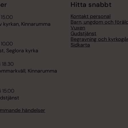
er
Hitta snabbt
Kontakt personal
 15.00
Barn, ungdom och föräl
av kyrkan, Kinnarumma
Vuxen
Gudstjänst
Begravning och kyrkogå
 10.00
Sidkarta
t, Seglora kyrka
i 18.30
sommarkväll, Kinnarumma
i 15.00
udstjänst
kommande händelser