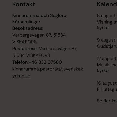
Kontakt
Kalend
Kinnarumma och Seglora
6 augusti
Församlingar
Visning 
kyrka
Besöksadress:
Varbergsvägen 87, 51534
9 augusti
VISKAFORS
Gudstjäns
Postadress:
Varbergsvägen 87,
51534 VISKAFORS
12 august
Telefon:
+46 332 07580
Musik i 
kinnarumma.pastorat@svenskak
kyrka
yrkan.se
16 august
Friluftsg
Se fler 