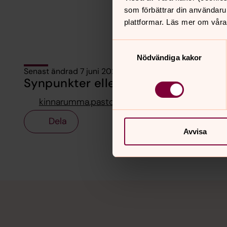
som förbättrar din användaru
plattformar. Läs mer om våra
Samtyckesval
Nödvändiga kakor
Senast ändrad 7 juni 2022
Synpunkter eller frågor på sidans i
kinnarumma.pastorat@svenskakyrkan.se
Dela
Avvisa
Tillbaka till toppen
Tillbaka till innehållet