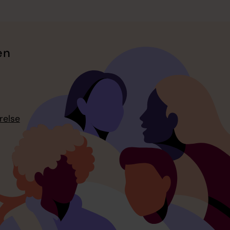
en
relse