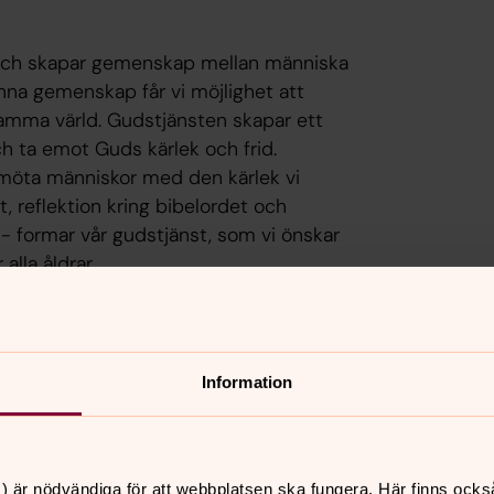
 och skapar gemenskap mellan människa
na gemenskap får vi möjlighet att
nsamma värld. Gudstjänsten skapar ett
ch ta emot Guds kärlek och frid.
 möta människor med den kärlek vi
t, reflektion kring bibelordet och
- formar vår gudstjänst, som vi önskar
lla åldrar.
erioden hittar du i kalendern på
händer i våra församlingar”. Så
 tidning och även i Markbladet.
Information
t, vårt församlingsblad som finns i en
) är nödvändiga för att webbplatsen ska fungera. Här finns ocks