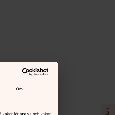
Om
å kakor för analys och kakor