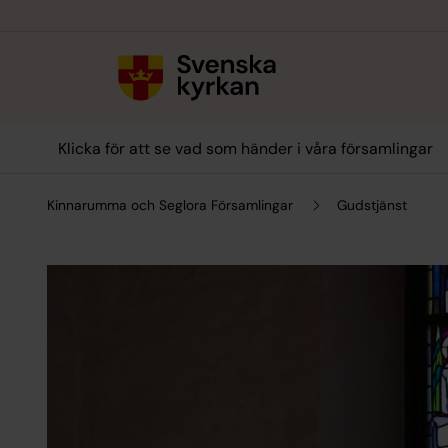
Till innehållet
Till undermeny
Klicka för att se vad som händer i våra församlingar
Kinnarumma och Seglora Församlingar
Gudstjänst