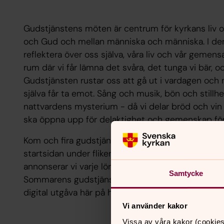
Gudstjänstens möten är centrum för kyrkans liv
och Gud och mellan människa och människa. I den
reflektera över oss själva, våra liv och vår geme
rum där vi får lämna det svåra, det tunga vi bär, o
Gudstjänsten rustar oss att gå ut i vardagen och
själva får ta emot. Sång och musik, bön och stillhe
nattvardens mysterium - då vi delar bröd och vin 
ska öppna upp för delaktighet och gemenskap för a
Kom och fira gudstjänst. Tider för den närmaste p
startsidan under fliken ”Klicka för att se vad som 
annonserar vi varje lördag i predikoturerna i Borås
Samtycke
Sommarens gudstjänsttiderna hittas även i Kyrknyt
digital utgåva här på hemsidan.
Vi använder kakor
Vissa av våra kakor (cookies