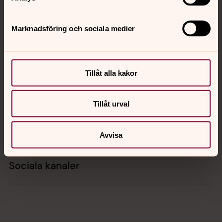
Tillbaka till toppen
Tillbaka till innehållet
Marknadsföring och sociala medier
Kontakt
Tillåt alla kakor
Kalender
Tillåt urval
Hitta snabbt
Avvisa
Sociala kanaler