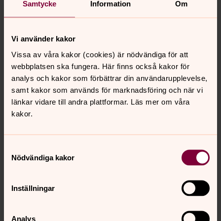
Samtycke
Information
Om
Astrid Arvidsson
Kantor, Kinna-Fritsla församling
Vi använder kakor
Direkt:
0320-207953
Vissa av våra kakor (cookies) är nödvändiga för att
astrid.arvidsson@svenskakyrkan.se
E-post:
webbplatsen ska fungera. Här finns också kakor för
analys och kakor som förbättrar din användarupplevelse,
samt kakor som används för marknadsföring och när vi
länkar vidare till andra plattformar. Läs mer om våra
kakor.
Senast ändrad 30 december 2025
Synpunkter eller frågor på sidans
innehåll?
Samtyckesval
Nödvändiga kakor
kinna-fritsla.forsamling@svenskakyrkan.se
Dela
Inställningar
Analys