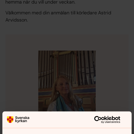
hemma när du vill under veckan.
Välkommen med din anmälan till körledare Astrid
Arvidsson.