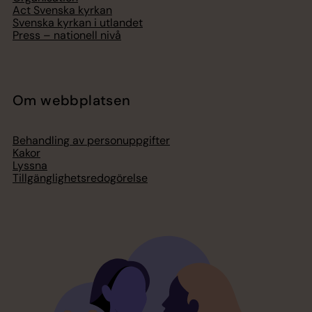
Act Svenska kyrkan
Svenska kyrkan i utlandet
Press – nationell nivå
Om webbplatsen
Behandling av personuppgifter
Kakor
Lyssna
Tillgänglighetsredogörelse