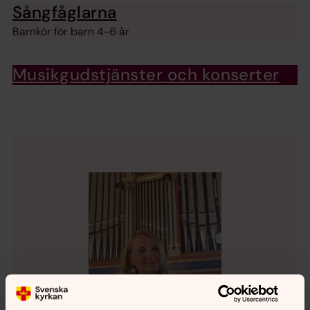
Sångfåglarna
Barnkör för barn 4-6 år
Musikgudstjänster och konserter