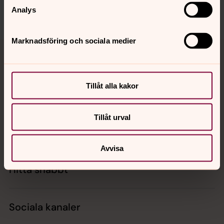
Analys
Marknadsföring och sociala medier
Tillbaka till toppen
Tillbaka till innehållet
Tillåt alla kakor
Kontakt
Tillåt urval
Kalender
Avvisa
Hitta snabbt
Sociala kanaler