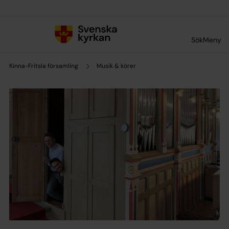
Till innehållet
Till undermeny
Sök
Meny
Kinna-Fritsla församling
Musik & körer