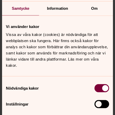
Samtycke
Information
Om
Vi använder kakor
Astrid Arvidsson
Kantor, Kinna-Fritsla församling
Vissa av våra kakor (cookies) är nödvändiga för att
webbplatsen ska fungera. Här finns också kakor för
Direkt:
0320-207953
analys och kakor som förbättrar din användarupplevelse,
astrid.arvidsson@svenskakyrkan.se
E-post:
samt kakor som används för marknadsföring och när vi
länkar vidare till andra plattformar. Läs mer om våra
kakor.
Samtyckesval
Senast ändrad 12 september 2025
Synpunkter eller frågor på sidans
Nödvändiga kakor
innehåll?
kinna-fritsla.forsamling@svenskakyrkan.se
Inställningar
Dela