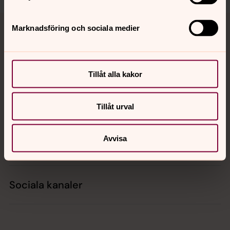
Tillbaka till toppen
Tillbaka till innehållet
Marknadsföring och sociala medier
Kontakt
Tillåt alla kakor
Kalender
Tillåt urval
Avvisa
Hitta snabbt
Sociala kanaler