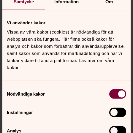
Samtycke
Information
Om
Annika Lindman
Vi använder kakor
Diakon i Kindaholm, Diakon i Mjöbäck-Holsljunga,
Vissa av våra kakor (cookies) är nödvändiga för att
Svenska kyrkan i Kind
webbplatsen ska fungera. Här finns också kakor för
Direkt:
0325-612133
analys och kakor som förbättrar din användarupplevelse,
annika.lindman@svenskakyrkan.se
E-post:
samt kakor som används för marknadsföring och när vi
länkar vidare till andra plattformar. Läs mer om våra
kakor.
Samtyckesval
Senast ändrad 16 juni 2026
Nödvändiga kakor
Synpunkter eller frågor på sidans
innehåll?
Inställningar
kinds.pastorat@svenskakyrkan.se
Dela
Analys