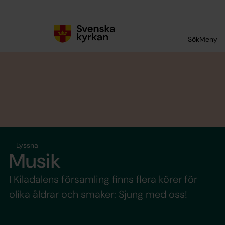
Till innehållet
Till undermeny
Sök
Meny
Lyssna
Musik
I Kiladalens församling finns flera körer för
olika åldrar och smaker: Sjung med oss!