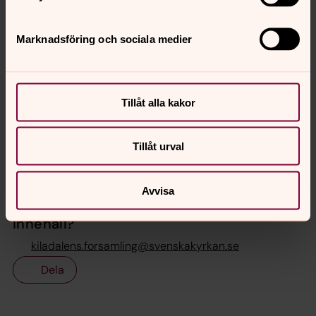
församlingens körer (alla åldrar), musikprogrammen eller
något annat:
Marknadsföring och sociala medier
Tillåt alla kakor
Skicka
Tillåt urval
Avvisa
Senast ändrad 5 augusti 2026
Synpunkter eller frågor på sidans
innehåll?
kiladalens.forsamling@svenskakyrkan.se
Dela