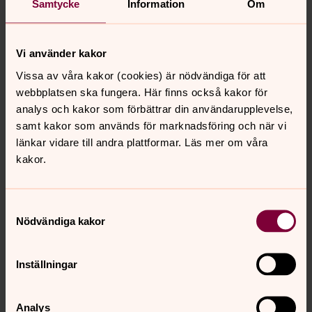
Samtycke
Information
Om
Kyrktaxi
Om du är folkbokförd i Kiladalens församling och
inte själv kan ta dig till gudstjänster i församlingen
Vi använder kakor
kan du beställa gratis kyrktaxi.
Vissa av våra kakor (cookies) är nödvändiga för att
Det gäller också i församlingen folkbokförda barn
webbplatsen ska fungera. Här finns också kakor för
och ungdomar upp till 18 år som behöver kyrktaxin
analys och kakor som förbättrar din användarupplevelse,
för att kunna delta i församlingens
samt kakor som används för marknadsföring och när vi
barn/undomsverksamhet (grupper). Målsman
länkar vidare till andra plattformar. Läs mer om våra
bokar.
kakor.
Resan bokas via Taxi i Nyköping, tel 0155-21 75 00.
Tänk på att beställa även returresan vid
Samtyckesval
bokningstillfället. Och att avboka om du får
Nödvändiga kakor
förhinder.
Inställningar
KONTAKTFORMULÄR Jag vill ha kontakt angående
Analys