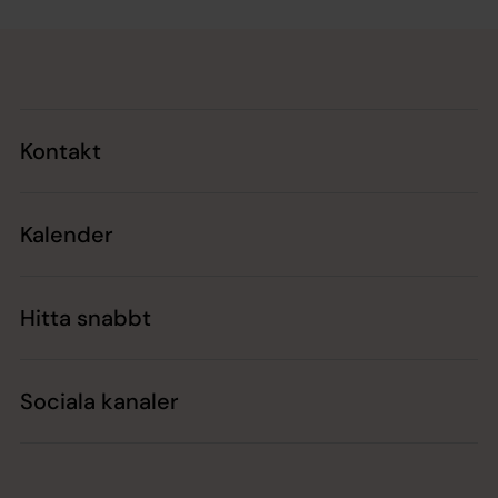
Tillbaka till toppen
Tillbaka till innehållet
Kontakt
Kalender
Hitta snabbt
Sociala kanaler