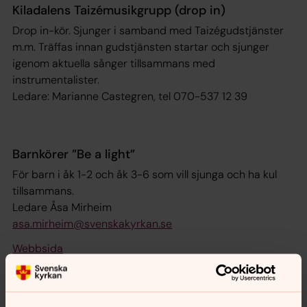
Kiladalens Taizémusikgrupp (drop in)
Drop in-kör. Sjunger i samband med Taizégudstjänster
m.m. Träffas innan gudstjänsten startar och sjunger
igenom aktuella sånger tillsammans med
instrumentalister.
Ledare: Marianne Castegren, tel 070-537 12 39
Barnkörer ”Be a light”
För barn i åk 1-2 och åk 3-6 som vill sjunga och ha kul
tillsammans.
Ledare Åsa Mirheim
asa.mirheim@svenskakyrkan.se
Webbsida