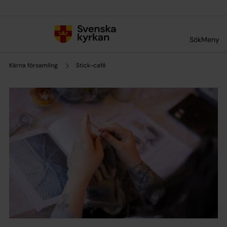
Till innehållet
Till undermeny
Sök
Meny
Kärna församling
Stick-café