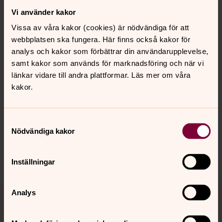
Pedagoger, Kärna församling
Vi använder kakor
Direkt:
013-230563
Vissa av våra kakor (cookies) är nödvändiga för att
frida.mauritzdotter@svenskakyrkan.se
E-post:
webbplatsen ska fungera. Här finns också kakor för
analys och kakor som förbättrar din användarupplevelse,
samt kakor som används för marknadsföring och när vi
länkar vidare till andra plattformar. Läs mer om våra
kakor.
Senast ändrad 3 augusti 2026
Synpunkter eller frågor på sidans
innehåll?
Samtyckesval
Nödvändiga kakor
karna.forsamling@svenskakyrkan.se
Dela
Inställningar
Tillbaka till toppen
Tillbaka till innehållet
Analys