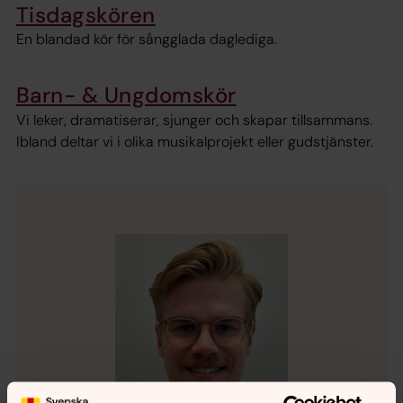
Tisdagskören
En blandad kör för sångglada daglediga.
Barn- & Ungdomskör
Vi leker, dramatiserar, sjunger och skapar tillsammans.
Ibland deltar vi i olika musikalprojekt eller gudstjänster.