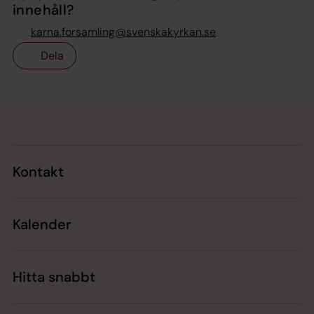
innehåll?
karna.forsamling@svenskakyrkan.se
Dela
Tillbaka till toppen
Tillbaka till innehållet
Kontakt
Kalender
Hitta snabbt