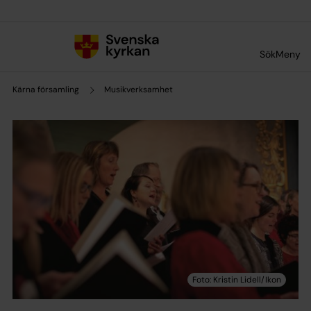
Till innehållet
Till undermeny
Sök
Meny
Kärna församling
Musikverksamhet