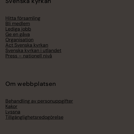
Svenska kyrkan
Hitta församling
Bli medlem
Lediga jobb
Ge en gåva
Organisation
Act Svenska kyrkan
Svenska kyrkan i utlandet
Press – nationell nivå
Om webbplatsen
Behandling av personuppgifter
Kakor
Lyssna
Tillgänglighetsredogörelse