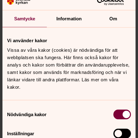
Samtycke
Information
Om
Karl Bolmvall - Organist
Vi använder kakor
Kyrkomusiker, Kärna församling
Vissa av våra kakor (cookies) är nödvändiga för att
Direkt:
013 - 23 05 64
webbplatsen ska fungera. Här finns också kakor för
karl.bolmvall@svenskakyrkan.se
E-post:
analys och kakor som förbättrar din användarupplevelse,
samt kakor som används för marknadsföring och när vi
länkar vidare till andra plattformar. Läs mer om våra
kakor.
Samtyckesval
Nödvändiga kakor
Inställningar