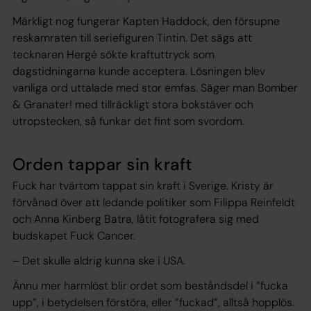
Märkligt nog fungerar Kapten Haddock, den försupne
reskamraten till seriefiguren Tintin. Det sägs att
tecknaren Hergé sökte kraftuttryck som
dagstidningarna kunde acceptera. Lösningen blev
vanliga ord uttalade med stor emfas. Säger man Bomber
& Granater! med tillräckligt stora bokstäver och
utropstecken, så funkar det fint som svordom.
Orden tappar sin kraft
Fuck har tvärtom tappat sin kraft i Sverige. Kristy är
förvånad över att ledande politiker som Filippa Reinfeldt
och Anna Kinberg Batra, låtit fotografera sig med
budskapet Fuck Cancer.
– Det skulle aldrig kunna ske i USA.
Ännu mer harmlöst blir ordet som beståndsdel i ”fucka
upp”, i betydelsen förstöra, eller ”fuckad”, alltså hopplös.