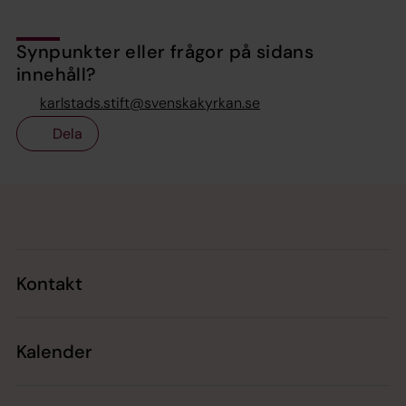
Synpunkter eller frågor på sidans
innehåll?
karlstads.stift@svenskakyrkan.se
Dela
Tillbaka till toppen
Tillbaka till innehållet
Kontakt
Kalender