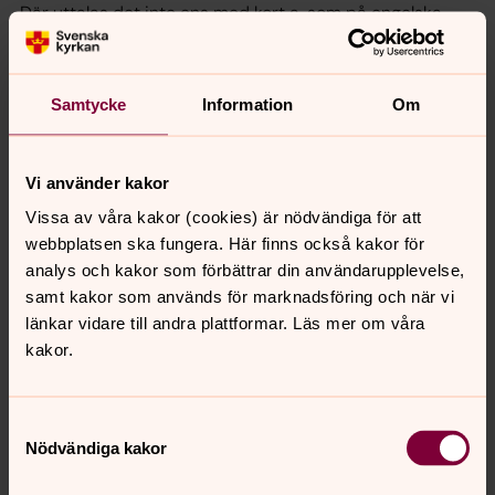
Där uttalas det inte ens med kort a, som på engelska,
utan med ett svenskt kort u.
Att Sverige har så många svordomar som är kopplade till
Samtycke
Information
Om
religion förbryllar henne:
– Jag ser ju Sverige som ett så sekulariserat land.
Vi använder kakor
Förklaringen ligger långt bak i tiden, menar Lars-Gunnar
Andersson, professor emeritus i modern svenska vid
Vissa av våra kakor (cookies) är nödvändiga för att
Göteborgs universitet. Han har länge studerat
webbplatsen ska fungera. Här finns också kakor för
svordomar och kraftuttryck.
analys och kakor som förbättrar din användarupplevelse,
samt kakor som används för marknadsföring och när vi
– Man brukar säga att katoliker svär uppåt, protestanter
länkar vidare till andra plattformar. Läs mer om våra
nedåt.
kakor.
I katolska länder befolkas himlen av många helgon att
krydda svordomarna med. Protestanter får ta hjälp av
underjordens potentater. Sexualitet och
Samtyckesval
Nödvändiga kakor
kroppsutsöndringar har inte behövts.
– De religiösa kraftuttrycken har varit så tabubelagda