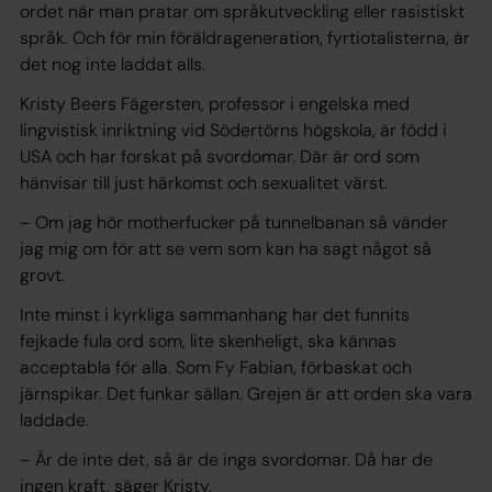
ordet när man pratar om språkutveckling eller rasistiskt
språk. Och för min föräldrageneration, fyrtiotalisterna, är
det nog inte laddat alls.
Kristy Beers Fägersten, professor i engelska med
lingvistisk inriktning vid Södertörns högskola, är född i
USA och har forskat på svordomar. Där är ord som
hänvisar till just härkomst och sexualitet värst.
– Om jag hör motherfucker på tunnelbanan så vänder
jag mig om för att se vem som kan ha sagt något så
grovt.
Inte minst i kyrkliga sammanhang har det funnits
fejkade fula ord som, lite skenheligt, ska kännas
acceptabla för alla. Som Fy Fabian, förbaskat och
järnspikar. Det funkar sällan. Grejen är att orden ska vara
laddade.
– Är de inte det, så är de inga svordomar. Då har de
ingen kraft, säger Kristy.