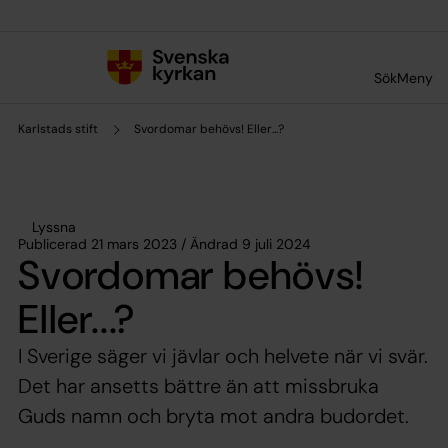
Till innehållet
Till undermeny
Sök
Meny
Karlstads stift
Svordomar behövs! Eller...?
Lyssna
Publicerad 21 mars 2023 / Ändrad 9 juli 2024
Svordomar behövs!
Eller...?
I Sverige säger vi jävlar och helvete när vi svär.
Det har ansetts bättre än att missbruka
Guds namn och bryta mot andra budordet.