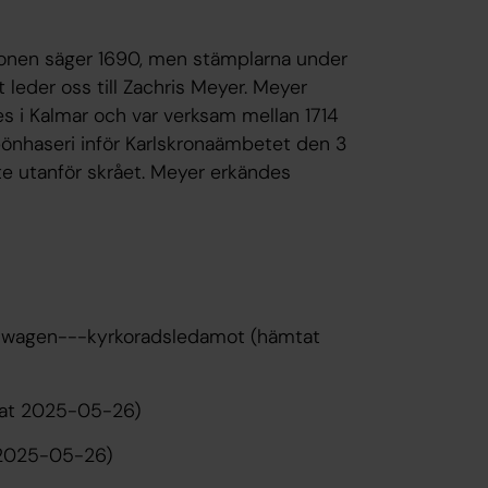
tionen säger 1690, men stämplarna under
 leder oss till Zachris Meyer. Meyer
es i Kalmar och var verksam mellan 1714
bönhaseri inför Karlskronaämbetet den 3
ete utanför skrået. Meyer erkändes
alwagen---kyrkoradsledamot (hämtat
tat 2025-05-26)
t 2025-05-26)