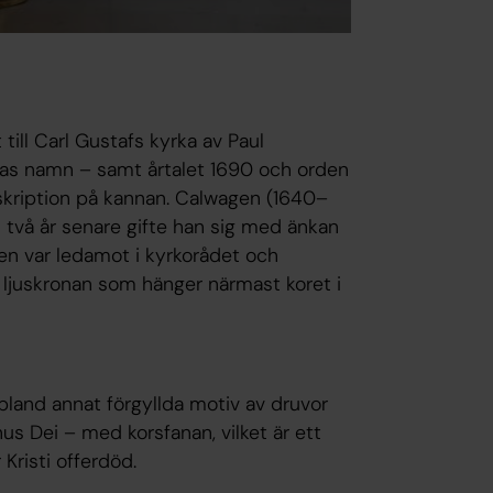
 till Carl Gustafs kyrka av Paul
as namn – samt årtalet 1690 och orden
inskription på kannan. Calwagen (1640–
h två år senare gifte han sig med änkan
en var ledamot i kyrkorådet och
 ljuskronan som hänger närmast koret i
land annat förgyllda motiv av druvor
s Dei – med korsfanan, vilket är ett
Kristi offerdöd.