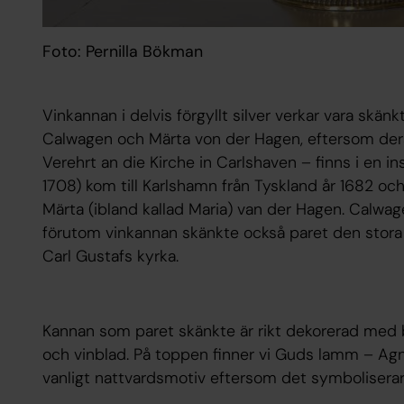
Foto: Pernilla Bökman
Vinkannan i delvis förgyllt silver verkar vara skänkt
Calwagen och Märta von der Hagen, eftersom der
Verehrt an die Kirche in Carlshaven – finns i en 
1708) kom till Karlshamn från Tyskland år 1682 oc
Märta (ibland kallad Maria) van der Hagen. Calwag
förutom vinkannan skänkte också paret den stora
Carl Gustafs kyrka.
Kannan som paret skänkte är rikt dekorerad med b
och vinblad. På toppen finner vi Guds lamm – Agnu
vanligt nattvardsmotiv eftersom det symboliserar 