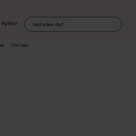
Sök
Kyrkor
et
Om oss