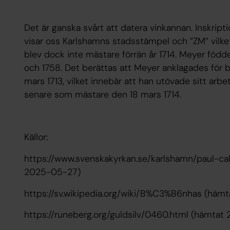
Det är ganska svårt att datera vinkannan. Inskrip
visar oss Karlshamns stadsstämpel och ”ZM” vilket
blev dock inte mästare förrän år 1714. Meyer född
och 1758. Det berättas att Meyer anklagades för 
mars 1713, vilket innebär att han utövade sitt arb
senare som mästare den 18 mars 1714.
Källor:
https://www.svenskakyrkan.se/karlshamn/paul-c
2025-05-27)
https://sv.wikipedia.org/wiki/B%C3%B6nhas (häm
https://runeberg.org/guldsilv/0460.html (hämta