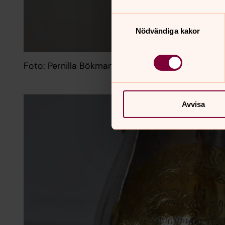
Samtyckesval
Nödvändiga kakor
Foto: Pernilla Bökman
Avvisa