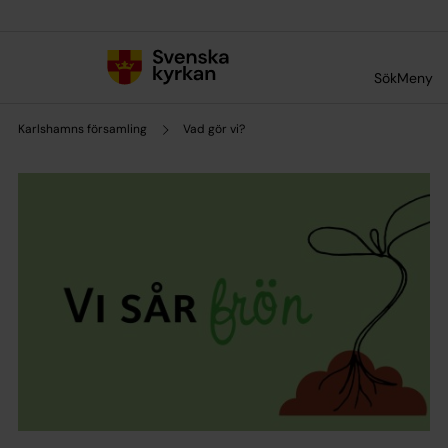
Till innehållet
Till undermeny
Sök
Meny
Karlshamns församling
Vad gör vi?