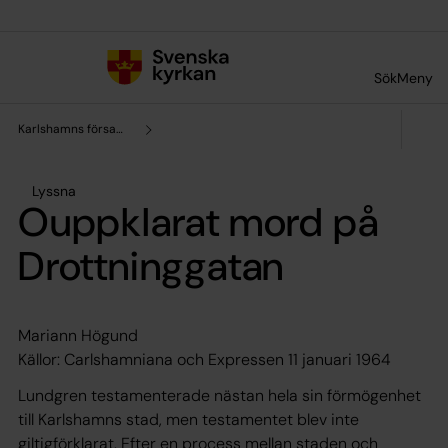
Till innehållet
Till undermeny
Sök
Meny
Karlshamns församling
Lyssna
Ouppklarat mord på
Drottninggatan
Mariann Högund
Källor: Carlshamniana och Expressen 11 januari 1964
Lundgren testamenterade nästan hela sin förmögenhet
till Karlshamns stad, men testamentet blev inte
giltigförklarat. Efter en process mellan staden och