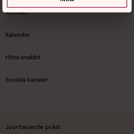
Kontakt
Kalender
Hitta snabbt
Sociala kanaler
Jourhavande präst