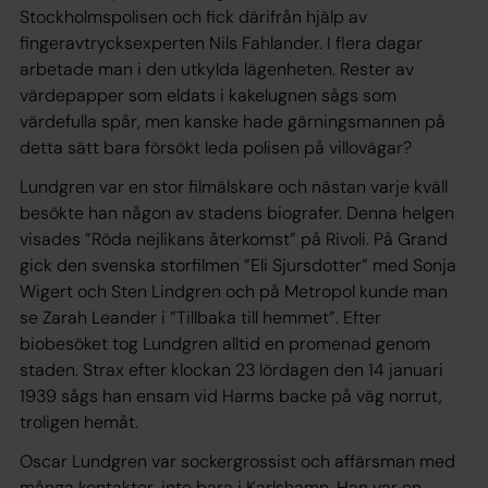
Stockholmspolisen och fick därifrån hjälp av
fingeravtrycksexperten Nils Fahlander. I flera dagar
arbetade man i den utkylda lägenheten. Rester av
värdepapper som eldats i kakelugnen sågs som
värdefulla spår, men kanske hade gärningsmannen på
detta sätt bara försökt leda polisen på villovägar?
Lundgren var en stor filmälskare och nästan varje kväll
besökte han någon av stadens biografer. Denna helgen
visades ”Röda nejlikans återkomst” på Rivoli. På Grand
gick den svenska storfilmen ”Eli Sjursdotter” med Sonja
Wigert och Sten Lindgren och på Metropol kunde man
se Zarah Leander i ”Tillbaka till hemmet”. Efter
biobesöket tog Lundgren alltid en promenad genom
staden. Strax efter klockan 23 lördagen den 14 januari
1939 sågs han ensam vid Harms backe på väg norrut,
troligen hemåt.
Oscar Lundgren var sockergrossist och affärsman med
många kontakter, inte bara i Karlshamn. Han var en