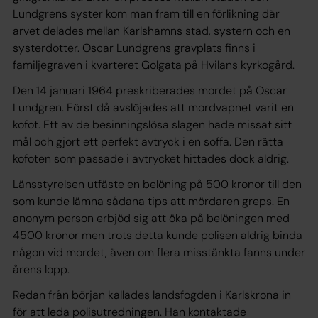
Lundgrens syster kom man fram till en förlikning där
arvet delades mellan Karlshamns stad, systern och en
systerdotter. Oscar Lundgrens gravplats finns i
familjegraven i kvarteret Golgata på Hvilans kyrkogård.
Den 14 januari 1964 preskriberades mordet på Oscar
Lundgren. Först då avslöjades att mordvapnet varit en
kofot. Ett av de besinningslösa slagen hade missat sitt
mål och gjort ett perfekt avtryck i en soffa. Den rätta
kofoten som passade i avtrycket hittades dock aldrig.
Länsstyrelsen utfäste en belöning på 500 kronor till den
som kunde lämna sådana tips att mördaren greps. En
anonym person erbjöd sig att öka på belöningen med
4500 kronor men trots detta kunde polisen aldrig binda
någon vid mordet, även om flera misstänkta fanns under
årens lopp.
Redan från början kallades landsfogden i Karlskrona in
för att leda polisutredningen. Han kontaktade