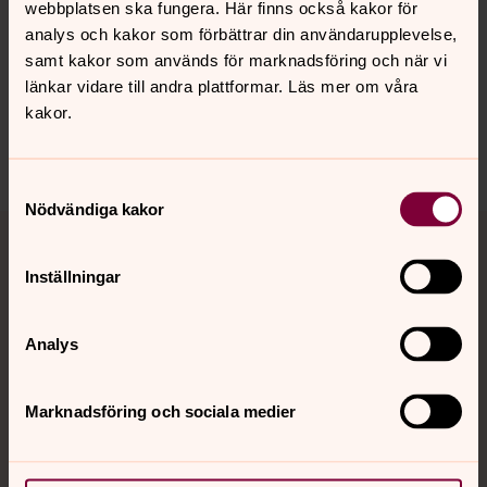
webbplatsen ska fungera. Här finns också kakor för
analys och kakor som förbättrar din användarupplevelse,
Synpunkter eller frågor på sidans
samt kakor som används för marknadsföring och när vi
innehåll?
länkar vidare till andra plattformar. Läs mer om våra
karlshamn.forsamling@svenskakyrkan.se
kakor.
Dela
Samtyckesval
Nödvändiga kakor
Tillbaka till toppen
Tillbaka till innehållet
Inställningar
Kontakt
Analys
Kalender
Marknadsföring och sociala medier