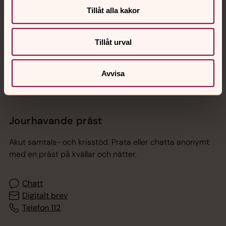
Hitta snabbt
Tillåt alla kakor
Sociala kanaler
Tillåt urval
Avvisa
Jourhavande präst
Akut samtals- och krisstöd. Prata eller chatta anonymt
med en präst på kvällar och nätter.
Chatt
Digitalt brev
Telefon 112