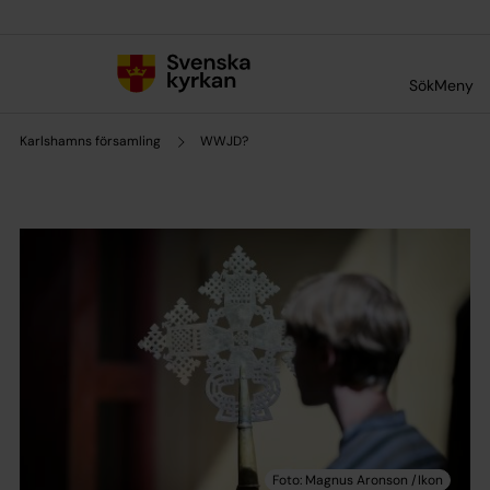
Till innehållet
Till undermeny
Sök
Meny
Karlshamns församling
WWJD?