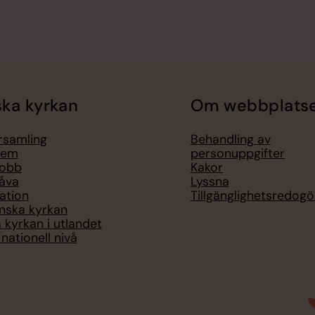
ka kyrkan
Om webbplats
örsamling
Behandling av
lem
personuppgifter
jobb
Kakor
åva
Lyssna
ation
Tillgänglighetsredogö
nska kyrkan
 kyrkan i utlandet
nationell nivå