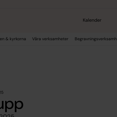
Kalender
en & kyrkorna
Våra verksamheter
Begravningsverksamh
25
upp
 2025.