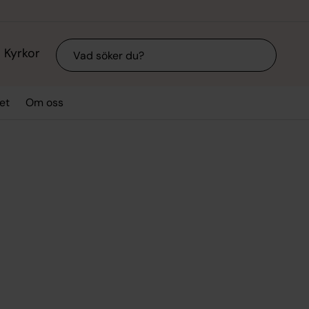
Sök
Kyrkor
et
Om oss