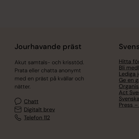
Jourhavande präst
Svens
Hitta f
Akut samtals- och krisstöd.
Bli med
Prata eller chatta anonymt
Lediga 
med en präst på kvällar och
Ge en g
Organis
nätter.
Act Sve
Svenska
Chatt
Press – 
Digitalt brev
Telefon 112