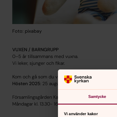
Foto: pixabay
VUXEN / BARNGRUPP
0–5 år tillsammans med vuxna.
Vi leker, sjunger och fikar.
Kom och gå som du vill!
Hösten 2025
: 25 augusti - 8 december
Församlingsgården Karlshamn
Samtycke
Måndagar kl. 13.30- 16.00
Vi använder kakor