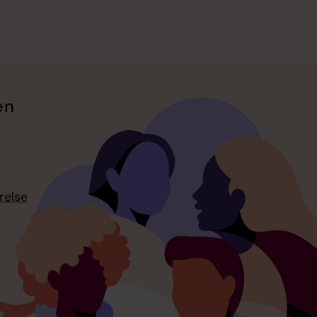
en
relse