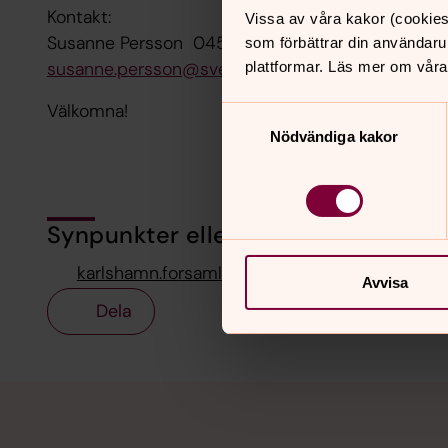
Kontakt:
Vissa av våra kakor (cookies
Susanne Persson 0454-30 22 13
som förbättrar din användaru
susanne.persson@svenskakyrkan.se
plattformar. Läs mer om våra
Välkomna!
Samtyckesval
Nödvändiga kakor
Synpunkter eller frågor på sidans i
karlshamn.forsamling@svenskakyrkan.se
Avvisa
Dela
Tillbaka till toppen
Tillbaka till innehållet