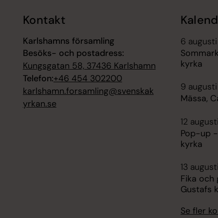
Kontakt
Kalend
Karlshamns församling
6 augusti
Besöks- och postadress:
Sommarkv
kyrka
Kungsgatan 58, 37436 Karlshamn
Telefon:
+46 454 302200
9 augusti
karlshamn.forsamling@svenskak
Mässa, C
yrkan.se
12 august
Pop-up -
kyrka
13 august
Fika och
Gustafs 
Se fler 