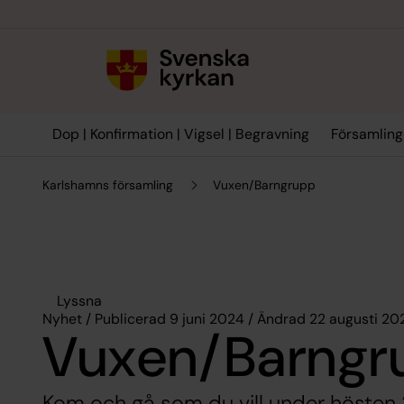
Till innehållet
Till undermeny
Dop | Konfirmation | Vigsel | Begravning
Församling
Karlshamns församling
Vuxen/Barngrupp
Lyssna
Nyhet / Publicerad 9 juni 2024 / Ändrad 22 augusti 20
Vuxen/Barngr
Kom och gå som du vill under hösten