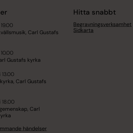
er
Hitta snabbt
Begravningsverksamhet
 19.00
Sidkarta
ällsmusik, Carl Gustafs
 10.00
arl Gustafs kyrka
i 13.00
kyrka, Carl Gustafs
i 18.00
 gemenskap, Carl
kyrka
kommande händelser